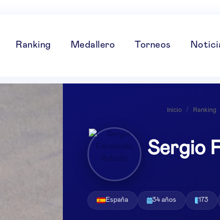
Ranking
Medallero
Torneos
Notici
Inicio
/
Ranking
Sergio 
España
34 años
173