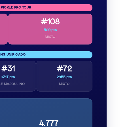
 PICKLE PRO TOUR
#108
500 pts
MIXTO
ING UNIFICADO
#31
#72
4317 pts
2455 pts
LE MASCULINO
MIXTO
4.777