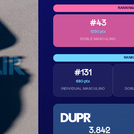
RANKING
#43
1250 pts
DOBLE MASCULINO
RANK
#131
680 pts
INDIVIDUAL MASCULINO
DOB
3.842