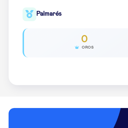
Palmarés
0
OROS