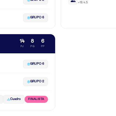
+18 4.5
GRUPO 6
14
8
6
PJ
PG
PP
GRUPO 6
GRUPO 2
Cuadro
FINALISTA