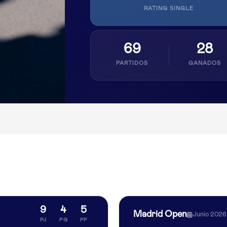
RATING SINGLE
69
28
PARTIDOS
GANADOS
9
4
5
Madrid Open
Junio 2026
PJ
PG
PP