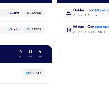
Dobles · Con
Miguel L
Cuadro
OCTAVOS
ABSOLUTA PRO
Mixtos · Con
Sara Álv
Cuadro
CUARTOS
ABSOLUTA 4.5 Double
4
0
4
PJ
PG
PP
GRUPO 6