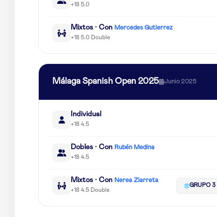
+18 5.0
Mixtos · Con
Mercedes Gutierrez
+18 5.0 Double
Málaga Spanish Open 2025
Junio 2025
Individual
+18 4.5
Dobles · Con
Rubén Medina
+18 4.5
Mixtos · Con
Nerea Ziarreta
GRUPO 3
+18 4.5 Double