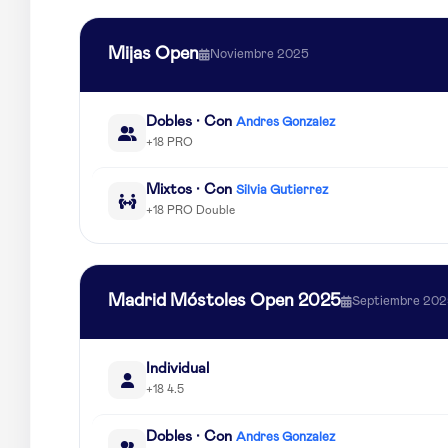
Mijas Open
Noviembre 2025
Dobles · Con
Andres Gonzalez
+18 PRO
Mixtos · Con
Silvia Gutierrez
+18 PRO Double
Madrid Móstoles Open 2025
Septiembre 20
Individual
+18 4.5
Dobles · Con
Andres Gonzalez