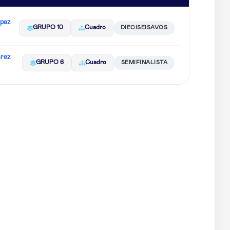
ópez
GRUPO 10
Cuadro
DIECISEISAVOS
arez
GRUPO 6
Cuadro
SEMIFINALISTA