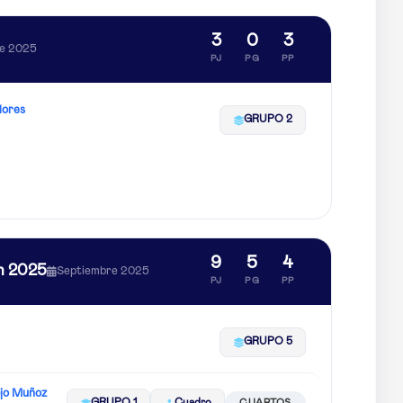
3
0
3
e 2025
PJ
PG
PP
lores
GRUPO 2
9
5
4
n 2025
Septiembre 2025
PJ
PG
PP
GRUPO 5
ojo Muñoz
GRUPO 1
Cuadro