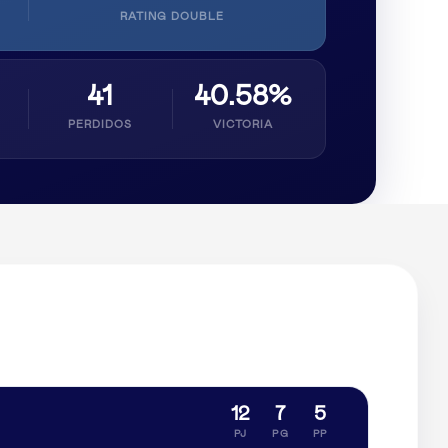
RATING DOUBLE
41
40.58%
PERDIDOS
VICTORIA
12
7
5
PJ
PG
PP