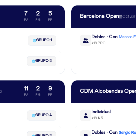
7
2
5
Barcelona Open
Octubr
PJ
PG
PP
Dobles · Con
Marcos F
GRUPO 1
+18 PRO
GRUPO 2
11
2
9
CDM Alcobendas Ope
25
PJ
PG
PP
Individual
GRUPO 4
+18 4.5
Dobles · Con
Sergio R
GRUPO 2