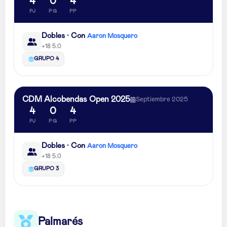
4
0
4
PJ
PG
PP
Dobles · Con
Aaron Mosquero
+18 5.0
GRUPO 4
CDM Alcobendas Open 2025
Septiembre 2025
4
0
4
PJ
PG
PP
Dobles · Con
Aaron Mosquero
+18 5.0
GRUPO 3
Palmarés