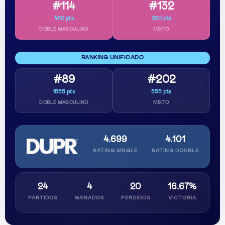
#114
#132
450 pts
300 pts
DOBLE MASCULINO
MIXTO
RANKING UNIFICADO
#89
#202
1555 pts
555 pts
DOBLE MASCULINO
MIXTO
4.699
4.101
RATING SINGLE
RATING DOUBLE
24
4
20
16.67%
PARTIDOS
GANADOS
PERDIDOS
VICTORIA