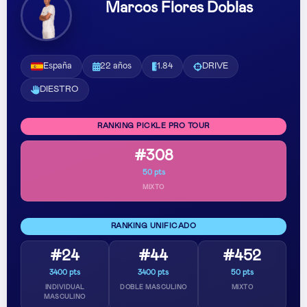
Marcos Flores Doblas
España
22 años
1.84
DRIVE
DIESTRO
RANKING PICKLE PRO TOUR
#308
50 pts
MIXTO
RANKING UNIFICADO
#24
#44
#452
3400 pts
3400 pts
50 pts
INDIVIDUAL
DOBLE MASCULINO
MIXTO
MASCULINO