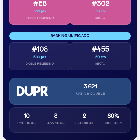
#58
#302
500 pts
50 pts
DOBLE FEMENINO
MIXTO
RANKING UNIFICADO
#108
#455
500 pts
50 pts
DOBLE FEMENINO
MIXTO
3.621
RATING DOUBLE
10
8
2
80%
PARTIDOS
GANADOS
PERDIDOS
VICTORIA