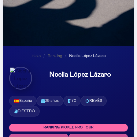
Inicio
/
Ranking
/
Noelia López Lázaro
Noelia López Lázaro
España
29 años
170
REVÉS
DIESTRO
RANKING PICKLE PRO TOUR