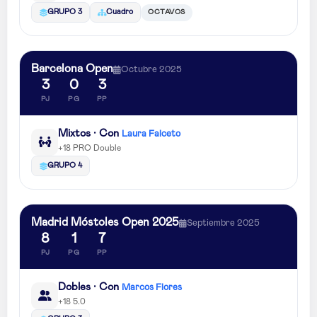
OCTAVOS
GRUPO 3
Cuadro
Barcelona Open
Octubre 2025
3
0
3
PJ
PG
PP
Mixtos · Con
Laura Falceto
+18 PRO Double
GRUPO 4
Madrid Móstoles Open 2025
Septiembre 2025
8
1
7
PJ
PG
PP
Dobles · Con
Marcos Flores
+18 5.0