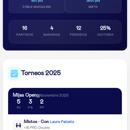
850 pts
2650 pts
DOBLE MASCULINO
MIXTO
16
4
12
25%
PARTIDOS
GANADOS
PERDIDOS
VICTORIA
Torneos 2025
Mijas Open
Noviembre 2025
5
3
2
PJ
PG
PP
Mixtos · Con
Laura Falceto
+18 PRO Double