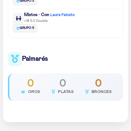
GRUPO 3
Mixtos · Con
Laura Falceto
+18 5.0 Double
GRUPO 5
Palmarés
0
0
0
OROS
PLATAS
BRONCES