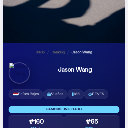
Inicio
/
Ranking
/
Jason Wang
Jason Wang
Países Bajos
34 años
185
REVÉS
RANKING UNIFICADO
#160
#65