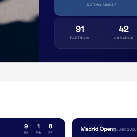
RATING SINGLE
91
42
PARTIDOS
GANADOS
9
1
8
Madrid Open
Junio 2026
PJ
PG
PP