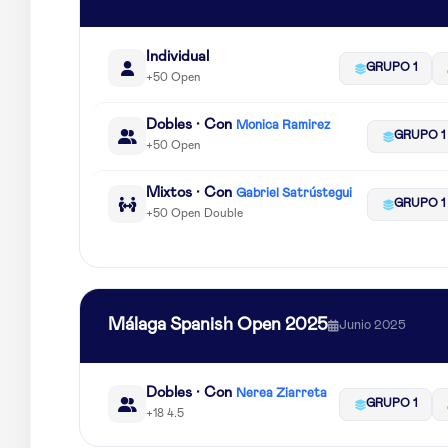
Individual
GRUPO 1
+50 Open
Dobles · Con
Monica Ramirez
GRUPO 1
+50 Open
Mixtos · Con
Gabriel Satrústegui
GRUPO 1
+50 Open Double
Málaga Spanish Open 2025
Junio 2025
Dobles · Con
Nerea Ziarreta
GRUPO 1
+18 4.5