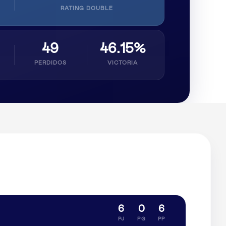
RATING DOUBLE
49
46.15%
PERDIDOS
VICTORIA
6
0
6
PJ
PG
PP