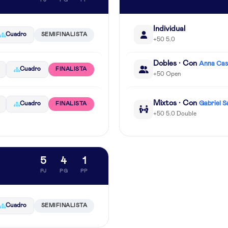
PJ
PG
PP
Individual
Cuadro
SEMIFINALISTA
+50 5.0
Dobles · Con
Anna Cast
Cuadro
FINALISTA
+50 Open
Mixtos · Con
Gabriel S
Cuadro
FINALISTA
+50 5.0 Double
5
4
1
PJ
PG
PP
Cuadro
SEMIFINALISTA