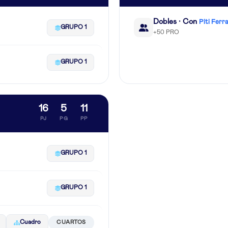
Dobles · Con
Piti Ferr
GRUPO 1
+50 PRO
GRUPO 1
16
5
11
PJ
PG
PP
GRUPO 1
GRUPO 1
Cuadro
CUARTOS