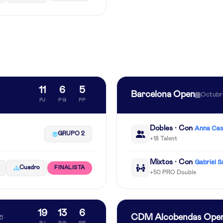
11
6
5
Barcelona Open
Octubr
PJ
PG
PP
Dobles · Con
Anna Cast
GRUPO 2
+18 Talent
Mixtos · Con
Gabriel S
Cuadro
FINALISTA
+50 PRO Double
19
13
6
CDM Alcobendas Ope
25