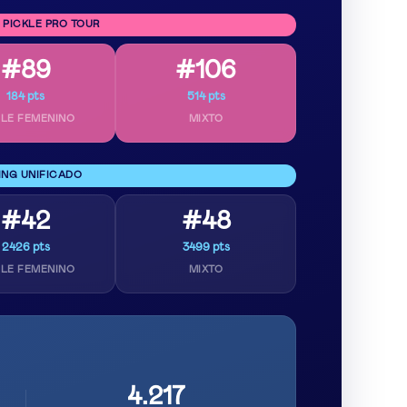
 PICKLE PRO TOUR
#89
#106
184 pts
514 pts
LE FEMENINO
MIXTO
ING UNIFICADO
#42
#48
2426 pts
3499 pts
LE FEMENINO
MIXTO
4.217