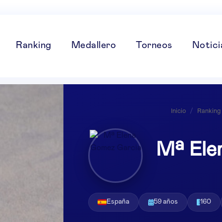
Ranking
Medallero
Torneos
Notici
Inicio
/
Ranking
Mª Ele
España
59 años
160