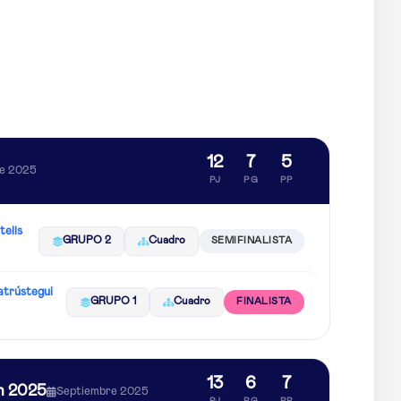
12
7
5
e 2025
PJ
PG
PP
ells
GRUPO 2
Cuadro
SEMIFINALISTA
atrústegui
GRUPO 1
Cuadro
FINALISTA
13
6
7
n 2025
Septiembre 2025