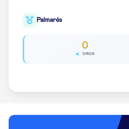
Palmarés
0
OROS