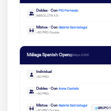
Dobles · Con
Piti Ferrando
ABSOLUTA 4.5
Mixtos · Con
Gabriel Satrústegui
+50 PRO Double
Málaga Spanish Open
Mayo 2026
Individual
+50 PRO
Dobles · Con
Anna Castells
+50 PRO
Mixtos · Con
Gabriel Satrústegui
GRUPO 1
+50 PRO Double