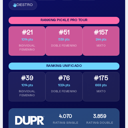
DIESTRO
RANKING PICKLE PRO TOUR
#21
#51
#157
1014 pts
539 pts
244 pts
INDIVIDUAL
DOBLE FEMENINO
MIXTO
FEMENINO
RANKING UNIFICADO
#39
#76
#175
1014 pts
1024 pts
669 pts
INDIVIDUAL
DOBLE FEMENINO
MIXTO
FEMENINO
4.070
3.859
RATING SINGLE
RATING DOUBLE