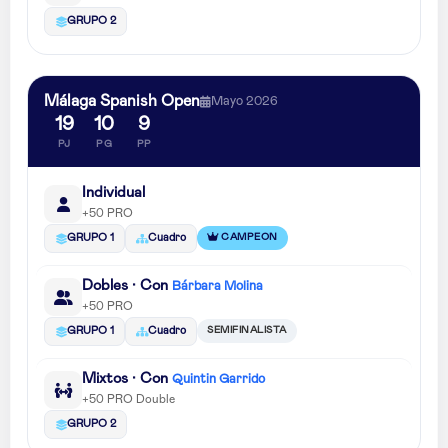
GRUPO 2
Málaga Spanish Open
Mayo 2026
19
10
9
PJ
PG
PP
Individual
+50 PRO
CAMPEON
GRUPO 1
Cuadro
Dobles · Con
Bárbara Molina
+50 PRO
SEMIFINALISTA
GRUPO 1
Cuadro
Mixtos · Con
Quintin Garrido
+50 PRO Double
GRUPO 2