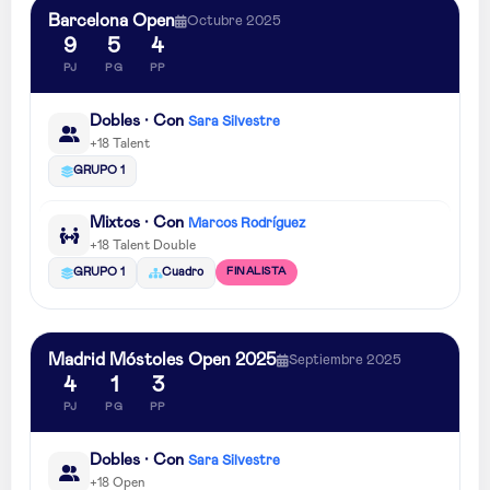
Barcelona Open
Octubre 2025
9
5
4
PJ
PG
PP
Dobles · Con
Sara Silvestre
+18 Talent
GRUPO 1
Mixtos · Con
Marcos Rodríguez
+18 Talent Double
FINALISTA
GRUPO 1
Cuadro
Madrid Móstoles Open 2025
Septiembre 2025
4
1
3
PJ
PG
PP
Dobles · Con
Sara Silvestre
+18 Open