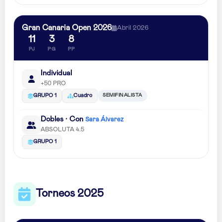
Gran Canaria Open 2026
Abril 2026
11
3
8
PJ
PG
PP
Individual
+50 PRO
SEMIFINALISTA
GRUPO 1
Cuadro
Dobles · Con
Sara Álvarez
ABSOLUTA 4.5
GRUPO 1
Torneos 2025