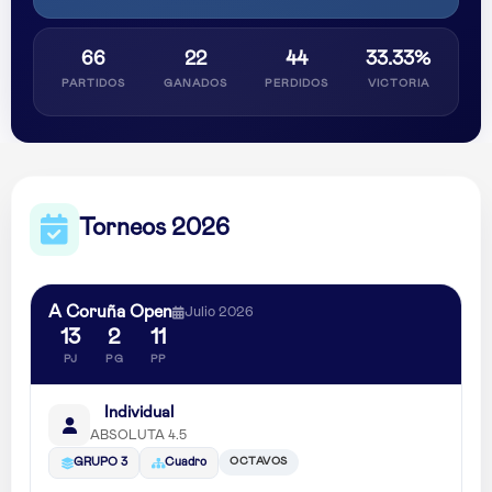
66
22
44
33.33%
PARTIDOS
GANADOS
PERDIDOS
VICTORIA
Torneos 2026
A Coruña Open
Julio 2026
13
2
11
PJ
PG
PP
Individual
ABSOLUTA 4.5
OCTAVOS
GRUPO 3
Cuadro