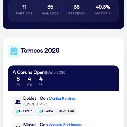
71
35
36
49.3%
PARTIDOS
GANADOS
PERDIDOS
VICTORIA
Torneos 2026
A Coruña Open
Julio 2026
8
4
4
PJ
PG
PP
Dobles · Con
Monica Ramirez
ABSOLUTA 4.5
CUARTOS
GRUPO 1
Cuadro
Mixtos · Con
Gonzalo Zschiesche