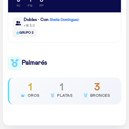
9
1
8
PJ
PG
PP
Dobles · Con
Sheila Dominguez
+18 5.0
GRUPO 2
Palmarés
1
1
3
OROS
PLATAS
BRONCES