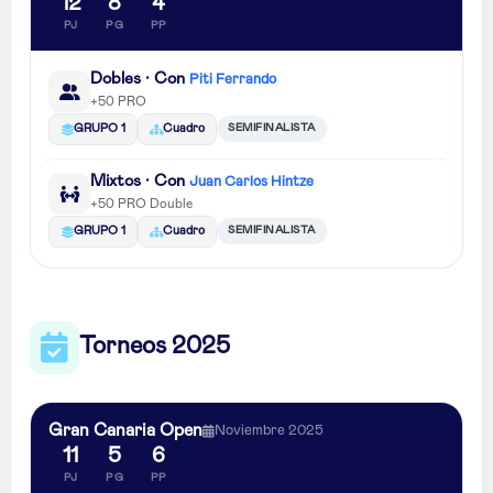
12
8
4
PJ
PG
PP
Dobles · Con
Piti Ferrando
+50 PRO
SEMIFINALISTA
GRUPO 1
Cuadro
Mixtos · Con
Juan Carlos Hintze
+50 PRO Double
SEMIFINALISTA
GRUPO 1
Cuadro
Torneos 2025
Gran Canaria Open
Noviembre 2025
11
5
6
PJ
PG
PP