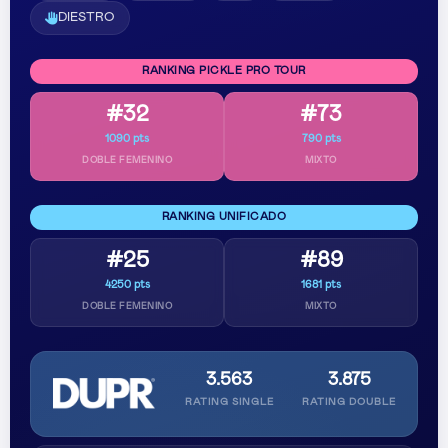
DIESTRO
RANKING PICKLE PRO TOUR
#32
#73
1090 pts
790 pts
DOBLE FEMENINO
MIXTO
RANKING UNIFICADO
#25
#89
4250 pts
1681 pts
DOBLE FEMENINO
MIXTO
3.563
3.875
RATING SINGLE
RATING DOUBLE