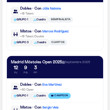
Dobles · Con
Júlia Nabona
+18 Talent
SEMIFINALISTA
GRUPO 1
Cuadro
Mixtos · Con
Marcos Rodríguez
+18 Talent Double
CUARTOS
GRUPO 3
Cuadro
Madrid Móstoles Open 2025
Septiembre 2025
12
9
3
PJ
PG
PP
Dobles · Con
Eva Martinez
+50 Open
CAMPEON
GRUPO 1
Cuadro
Mixtos · Con
Sergio Vela