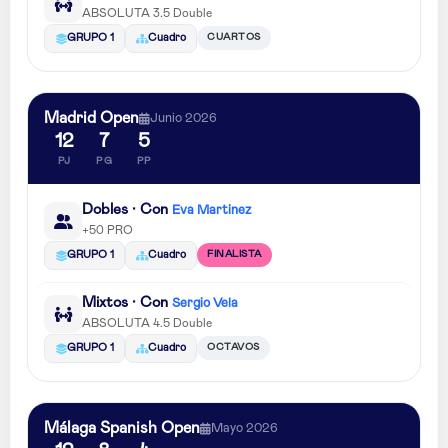
ABSOLUTA 3.5 Double
CUARTOS
GRUPO 1
Cuadro
Madrid Open
Junio 2026
12
7
5
PJ
PG
PP
Dobles · Con
Eva Martinez
+50 PRO
FINALISTA
GRUPO 1
Cuadro
Mixtos · Con
Sergio Vela
ABSOLUTA 4.5 Double
OCTAVOS
GRUPO 1
Cuadro
Málaga Spanish Open
Mayo 2026