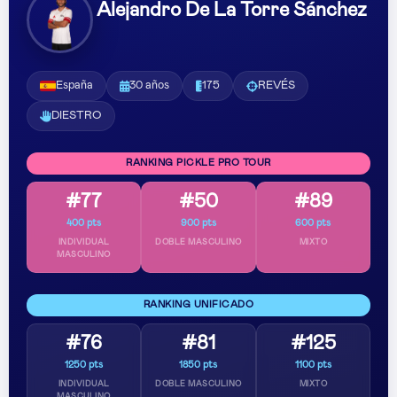
Alejandro De La Torre Sánchez
España
30 años
175
REVÉS
DIESTRO
RANKING PICKLE PRO TOUR
#77
#50
#89
400 pts
900 pts
600 pts
INDIVIDUAL
DOBLE MASCULINO
MIXTO
MASCULINO
RANKING UNIFICADO
#76
#81
#125
1250 pts
1850 pts
1100 pts
INDIVIDUAL
DOBLE MASCULINO
MIXTO
MASCULINO