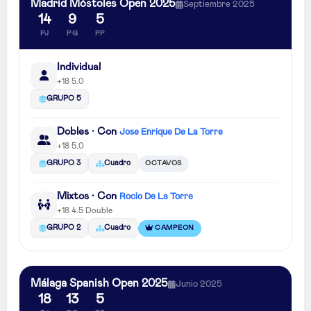
Madrid Móstoles Open 2025
Septiembre 2025
14
9
5
PJ
PG
PP
Individual
+18 5.0
GRUPO 5
Dobles · Con
Jose Enrique De La Torre
+18 5.0
OCTAVOS
GRUPO 3
Cuadro
Mixtos · Con
Rocio De La Torre
+18 4.5 Double
CAMPEON
GRUPO 2
Cuadro
Málaga Spanish Open 2025
Junio 2025
18
13
5