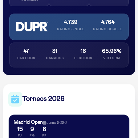
4.739
4.764
RATING SINGLE
RATING DOUBLE
47
31
16
65.96%
PARTIDOS
GANADOS
PERDIDOS
VICTORIA
Torneos 2026
Madrid Open
Junio 2026
15
9
6
PJ
PG
PP