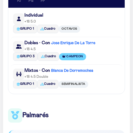
PJ
PG
PP
Individual
+18 5.0
OCTAVOS
GRUPO 1
Cuadro
Dobles · Con
Jose Enrique De La Torre
+18 4.5
CAMPEON
GRUPO 3
Cuadro
Mixtos · Con
Blanca De Dorremochea
+18 4.5 Double
SEMIFINALISTA
GRUPO 1
Cuadro
Palmarés