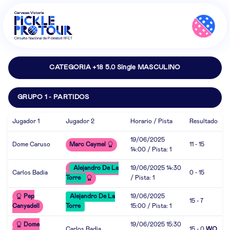
CATEGORIA +18 5.0 Single MASCULINO
GRUPO 1 - PARTIDOS
Jugador 1
Jugador 2
Horario / Pista
Resultado
19/06/2025
Dome Caruso
Marc Caymel
11 - 15
14:00 / Pista: 1
Alejandro De La
19/06/2025 14:30
Carlos Badia
0 - 15
Torre
/ Pista: 1
Pep
Alejandro De La
19/06/2025
15 - 7
Canyadell
Torre
15:00 / Pista: 1
Dome
19/06/2025 15:30
Carlos Badia
15 - 0
WO