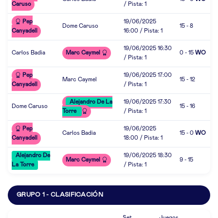
Caruso
/ Pista: 1
Pep
19/06/2025
Dome Caruso
15 - 8
Canyadell
16:00 / Pista: 1
19/06/2025 16:30
Carlos Badia
Marc Caymel
0 - 15
WO
/ Pista: 1
Pep
19/06/2025 17:00
Marc Caymel
15 - 12
Canyadell
/ Pista: 1
Alejandro De La
19/06/2025 17:30
Dome Caruso
15 - 16
Torre
/ Pista: 1
Pep
19/06/2025
Carlos Badia
15 - 0
WO
Canyadell
18:00 / Pista: 1
Alejandro De
19/06/2025 18:30
Marc Caymel
9 - 15
La Torre
/ Pista: 1
GRUPO 1 - CLASIFICACIÓN