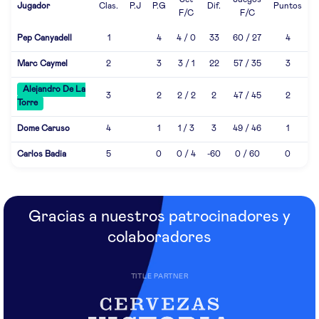
Set
Juegos
Jugador
Clas.
P.J
P.G
Dif.
Puntos
F/C
F/C
Pep Canyadell
1
4
4 / 0
33
60 / 27
4
Marc Caymel
2
3
3 / 1
22
57 / 35
3
Alejandro De La
3
2
2 / 2
2
47 / 45
2
Torre
Dome Caruso
4
1
1 / 3
3
49 / 46
1
Carlos Badia
5
0
0 / 4
-60
0 / 60
0
Gracias a nuestros patrocinadores y
colaboradores
TITLE PARTNER