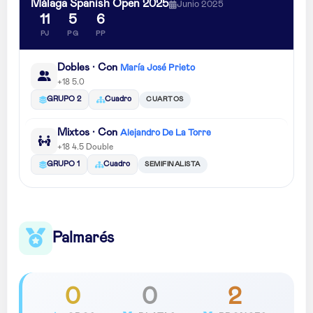
Málaga Spanish Open 2025
Junio 2025
11
5
6
PJ
PG
PP
Dobles · Con
María José Prieto
+18 5.0
CUARTOS
GRUPO 2
Cuadro
Mixtos · Con
Alejandro De La Torre
+18 4.5 Double
SEMIFINALISTA
GRUPO 1
Cuadro
Palmarés
0
0
2