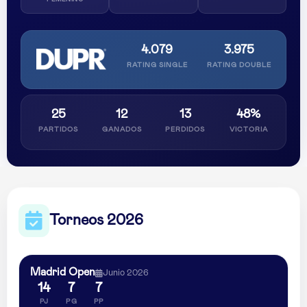
4.079
3.975
RATING SINGLE
RATING DOUBLE
25
12
13
48%
PARTIDOS
GANADOS
PERDIDOS
VICTORIA
Torneos 2026
Madrid Open
Junio 2026
14
7
7
PJ
PG
PP