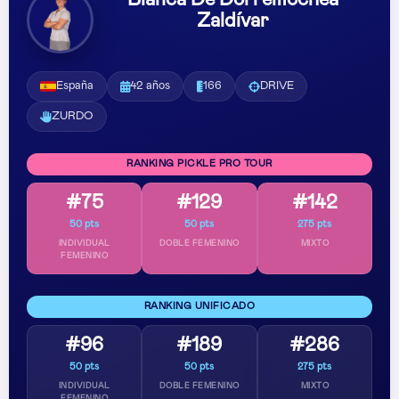
Blanca De Dorremochea
Zaldívar
España
42 años
166
DRIVE
ZURDO
RANKING PICKLE PRO TOUR
#75
#129
#142
50 pts
50 pts
275 pts
INDIVIDUAL
DOBLE FEMENINO
MIXTO
FEMENINO
RANKING UNIFICADO
#96
#189
#286
50 pts
50 pts
275 pts
INDIVIDUAL
DOBLE FEMENINO
MIXTO
FEMENINO