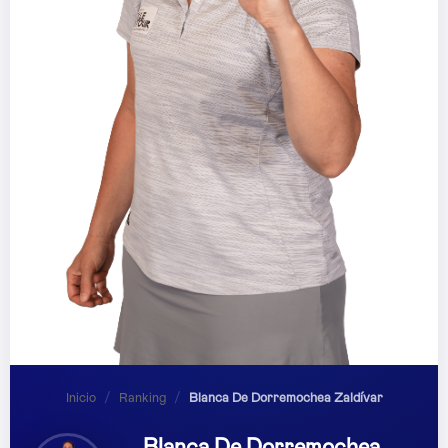
Inicio
/
Ranking
/
Blanca De Dorremochea Zaldívar