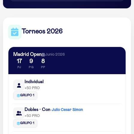
Torneos 2026
Madrid Open
Junio 2026
17
9
8
PJ
PG
PP
Individual
+50 PRO
GRUPO 1
Dobles · Con
Julio Cesar Simon
+50 PRO
GRUPO 1