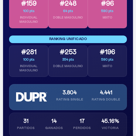
#159
#248
#96
100 pts
64 pts
590 pts
INDIVIDUAL
DOBLE MASCULINO
MIXTO
MASCULINO
RANKING UNIFICADO
#281
#253
#196
100 pts
354 pts
590 pts
INDIVIDUAL
DOBLE MASCULINO
MIXTO
MASCULINO
3.804
4.441
RATING SINGLE
RATING DOUBLE
31
14
17
45.16%
PARTIDOS
GANADOS
PERDIDOS
VICTORIA