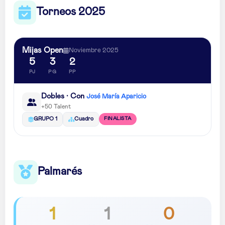
Torneos 2025
Mijas Open
Noviembre 2025
5
3
2
PJ
PG
PP
Dobles · Con
José María Aparicio
+50 Talent
FINALISTA
GRUPO 1
Cuadro
Palmarés
1
1
0