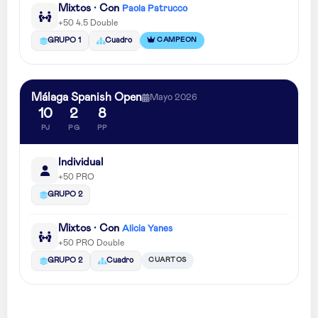
Mixtos · Con
Paola Patrucco
+50 4.5 Double
CAMPEON
GRUPO 1
Cuadro
Málaga Spanish Open
Mayo 2026
10
2
8
PJ
PG
PP
Individual
+50 PRO
GRUPO 2
Mixtos · Con
Alicia Yanes
+50 PRO Double
CUARTOS
GRUPO 2
Cuadro