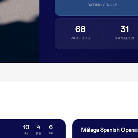
RATING SINGLE
68
31
PARTIDOS
GANADOS
10
4
6
Málaga Spanish Open
PJ
PG
PP