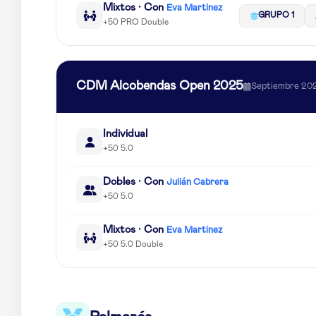
Mixtos · Con
Eva Martinez
GRUPO 1
+50 PRO Double
CDM Alcobendas Open 2025
Septiembre 20
Individual
+50 5.0
Dobles · Con
Julián Cabrera
+50 5.0
Mixtos · Con
Eva Martinez
+50 5.0 Double