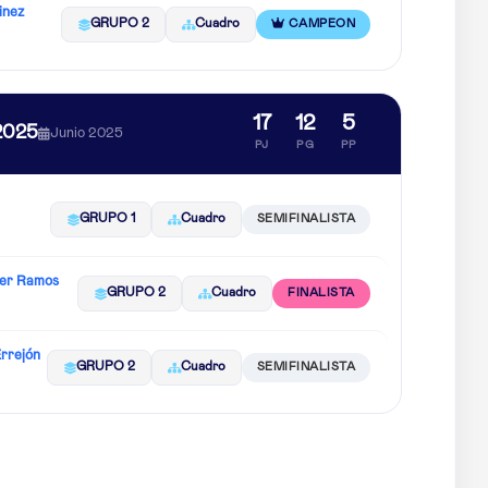
inez
GRUPO 2
Cuadro
CAMPEON
17
12
5
2025
Junio 2025
PJ
PG
PP
GRUPO 1
Cuadro
SEMIFINALISTA
ier Ramos
GRUPO 2
Cuadro
FINALISTA
rrejón
GRUPO 2
Cuadro
SEMIFINALISTA