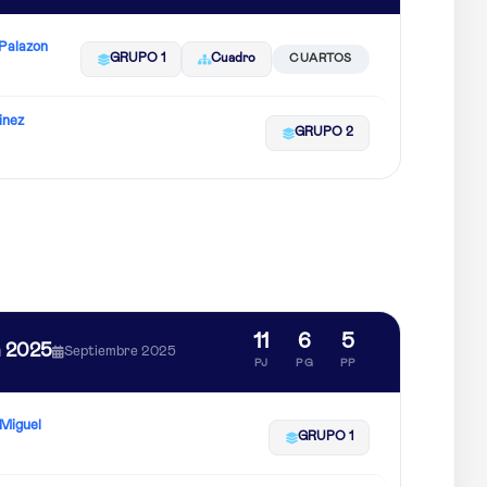
Palazon
GRUPO 1
Cuadro
CUARTOS
inez
GRUPO 2
11
6
5
n 2025
Septiembre 2025
PJ
PG
PP
Miguel
GRUPO 1