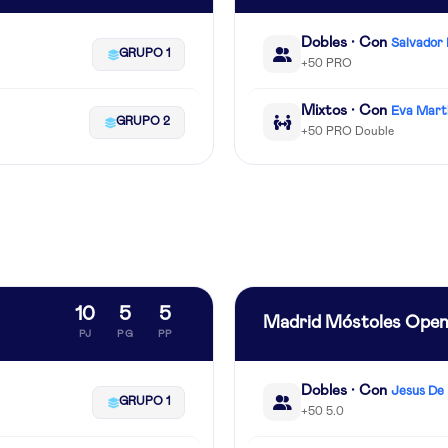
Dobles · Con
Salvador 
GRUPO 1
+50 PRO
Mixtos · Con
Eva Mart
GRUPO 2
+50 PRO Double
10
5
5
Madrid Móstoles Ope
PJ
PG
PP
Dobles · Con
Jesus De 
GRUPO 1
+50 5.0