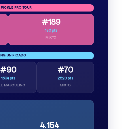
 PICKLE PRO TOUR
#189
180 pts
MIXTO
ING UNIFICADO
#90
#70
1534 pts
2520 pts
LE MASCULINO
MIXTO
4.154