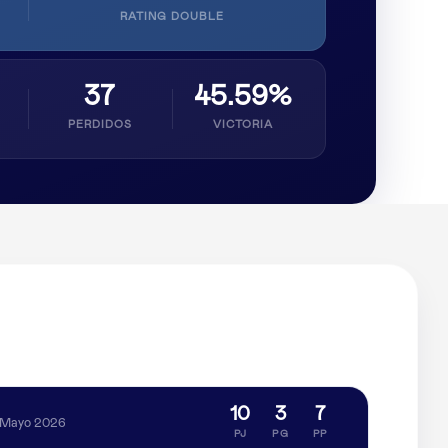
RATING DOUBLE
37
45.59%
PERDIDOS
VICTORIA
10
3
7
Mayo 2026
PJ
PG
PP