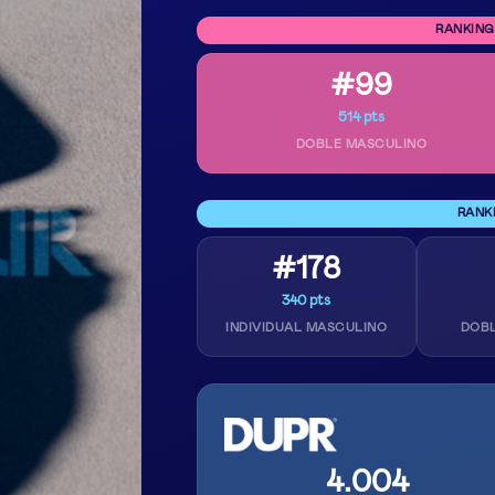
RANKING
#99
514 pts
DOBLE MASCULINO
RANK
#178
340 pts
INDIVIDUAL MASCULINO
DOB
4.004