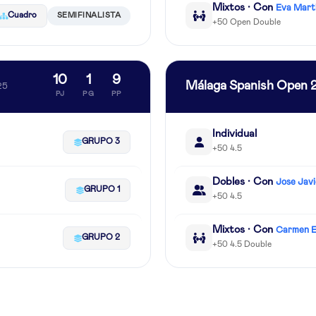
Mixtos · Con
Eva Mart
Cuadro
SEMIFINALISTA
+50 Open Double
10
1
9
Málaga Spanish Open 
25
PJ
PG
PP
Individual
GRUPO 3
+50 4.5
Dobles · Con
Jose Jav
GRUPO 1
+50 4.5
Mixtos · Con
Carmen E
GRUPO 2
+50 4.5 Double