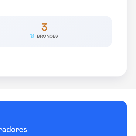
3
BRONCES
radores