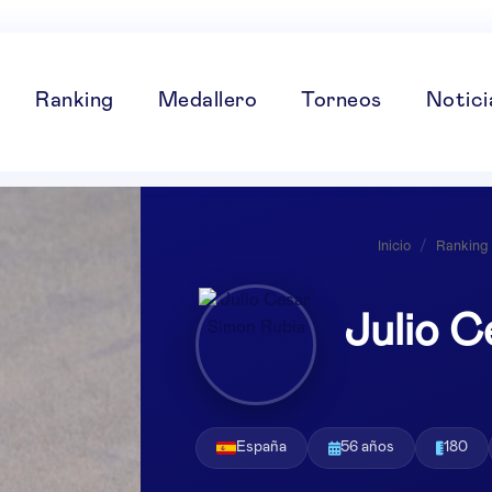
Ranking
Medallero
Torneos
Notici
Inicio
/
Ranking
Julio C
España
56 años
180