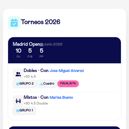
Torneos 2026
Madrid Open
Junio 2026
10
5
5
PJ
PG
PP
Dobles · Con
Jose Miguel Alvarez
+50 4.5
FINALISTA
GRUPO 2
Cuadro
Mixtos · Con
Marisa Bueno
+50 4.5 Double
GRUPO 1