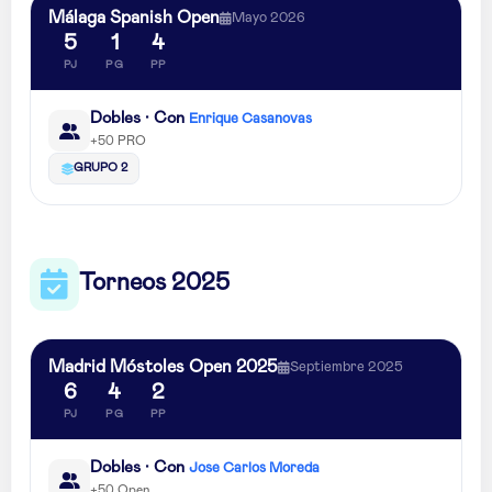
Málaga Spanish Open
Mayo 2026
5
1
4
PJ
PG
PP
Dobles · Con
Enrique Casanovas
+50 PRO
GRUPO 2
Torneos 2025
Madrid Móstoles Open 2025
Septiembre 2025
6
4
2
PJ
PG
PP
Dobles · Con
Jose Carlos Moreda
+50 Open