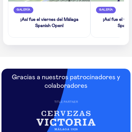
GALERÍA
GALERÍA
¡Así fue el viernes del Málaga
¡Así fue el vie
Spanish Open!
Spanis
Gracias a nuestros patrocinadores y
colaboradores
TITLE PARTNER