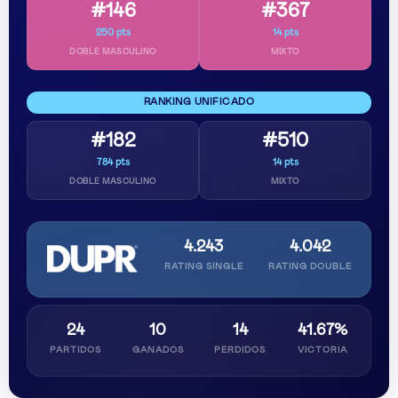
#146
#367
250 pts
14 pts
DOBLE MASCULINO
MIXTO
RANKING UNIFICADO
#182
#510
784 pts
14 pts
DOBLE MASCULINO
MIXTO
4.243
4.042
RATING SINGLE
RATING DOUBLE
24
10
14
41.67%
PARTIDOS
GANADOS
PERDIDOS
VICTORIA