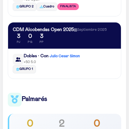
FINALISTA
GRUPO 2
Cuadro
CDM Alcobendas Open 2025
Septiembre 2025
3
0
3
PJ
PG
PP
Dobles · Con
Julio Cesar Simon
+50 5.0
GRUPO 1
Palmarés
0
2
0