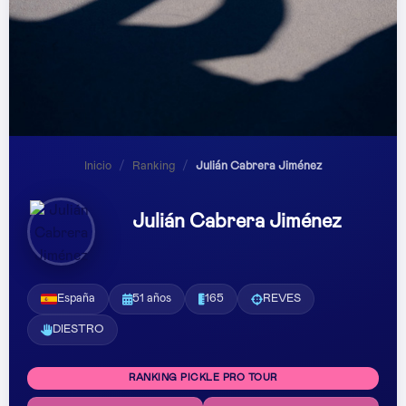
Inicio
/
Ranking
/
Julián Cabrera Jiménez
Julián Cabrera Jiménez
España
51 años
165
REVES
DIESTRO
RANKING PICKLE PRO TOUR