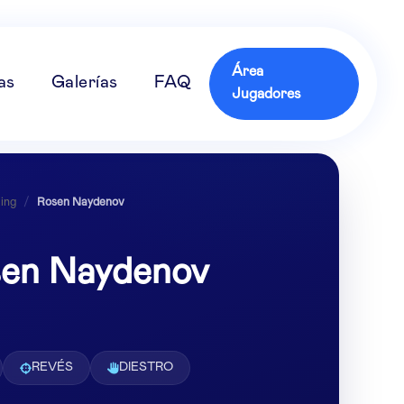
Área
as
Galerías
FAQ
Jugadores
ing
/
Rosen Naydenov
en Naydenov
REVÉS
DIESTRO