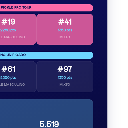
 PICKLE PRO TOUR
#19
#41
2250 pts
1350 pts
LE MASCULINO
MIXTO
ING UNIFICADO
#61
#97
2250 pts
1350 pts
LE MASCULINO
MIXTO
5.519