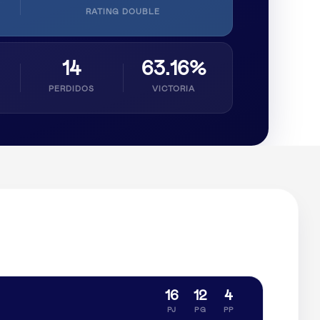
RATING DOUBLE
14
63.16%
PERDIDOS
VICTORIA
16
12
4
PJ
PG
PP