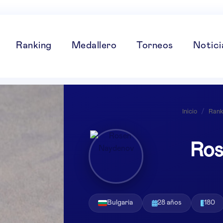
Ranking
Medallero
Torneos
Notici
Inicio
/
Rank
Ros
Bulgaria
28 años
180