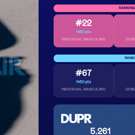
RANKING
#22
1450 pts
INDIVIDUAL MASCULINO
DOB
RANK
#67
1450 pts
INDIVIDUAL MASCULINO
DOB
5.261