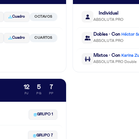
Individual
Cuadro
OCTAVOS
ABSOLUTA PRO
Dobles · Con
Héctor S
Cuadro
CUARTOS
ABSOLUTA PRO
Mixtos · Con
Karina Z
ABSOLUTA PRO Double
12
5
7
PJ
PG
PP
GRUPO 1
GRUPO 7