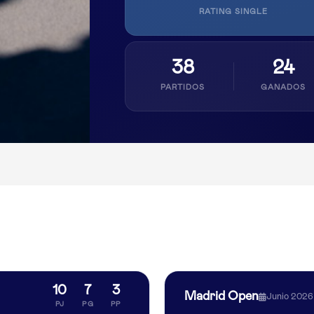
RATING SINGLE
38
24
PARTIDOS
GANADOS
10
7
3
Madrid Open
Junio 2026
PJ
PG
PP