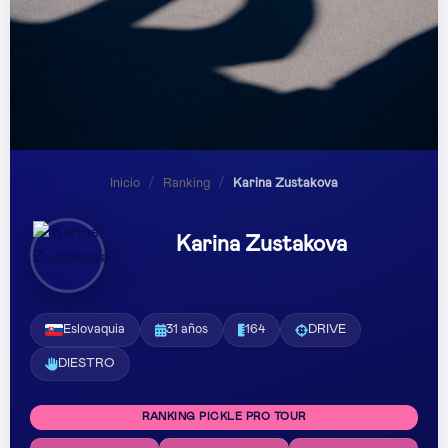
Inicio
/
Ranking
/
Karina Zustakova
Karina Zustakova
Eslovaquia
31 años
164
DRIVE
DIESTRO
RANKING PICKLE PRO TOUR