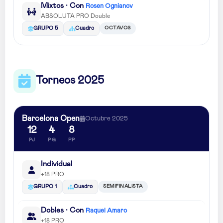
Mixtos · Con
Rosen Ognianov
ABSOLUTA PRO Double
OCTAVOS
GRUPO 5
Cuadro
Torneos 2025
Barcelona Open
Octubre 2025
12
4
8
PJ
PG
PP
Individual
+18 PRO
SEMIFINALISTA
GRUPO 1
Cuadro
Dobles · Con
Raquel Amaro
+18 PRO