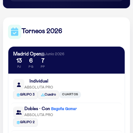
Torneos 2026
Madrid Open
Junio 2026
13
6
7
PJ
PG
PP
Individual
ABSOLUTA PRO
CUARTOS
GRUPO 3
Cuadro
Dobles · Con
Begoña Gomar
ABSOLUTA PRO
GRUPO 2