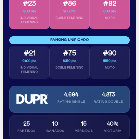
#23
#86
#92
900 pts
200 pts
600 pts
INDIVIDUAL
DOBLE FEMENINO
MIXTO
FEMENINO
RANKING UNIFICADO
#21
#75
#90
2400 pts
1050 pts
1550 pts
INDIVIDUAL
DOBLE FEMENINO
MIXTO
FEMENINO
4.694
4.873
RATING SINGLE
RATING DOUBLE
25
10
15
40%
PARTIDOS
GANADOS
PERDIDOS
VICTORIA