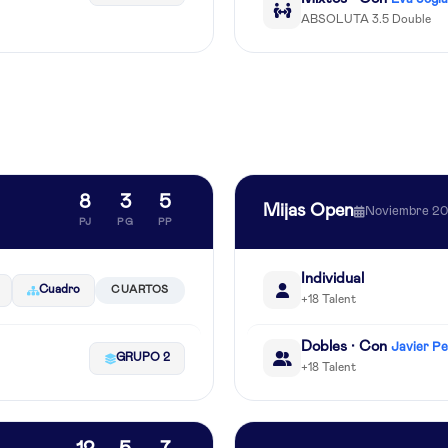
ABSOLUTA 3.5 Double
8
3
5
Mijas Open
Noviembre 2
PJ
PG
PP
Individual
Cuadro
CUARTOS
+18 Talent
Dobles · Con
Javier P
GRUPO 2
+18 Talent