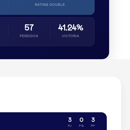
RATING DOUBLE
57
41.24%
PERDIDOS
VICTORIA
3
0
3
PJ
PG
PP