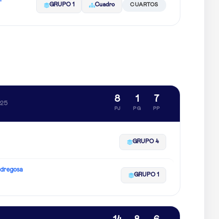
GRUPO 1
Cuadro
CUARTOS
8
1
7
025
PJ
PG
PP
GRUPO 4
edregosa
GRUPO 1