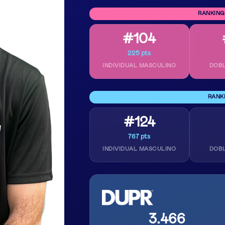
RANKING
#104
225 pts
INDIVIDUAL MASCULINO
DOB
RANK
#124
767 pts
INDIVIDUAL MASCULINO
DOB
3.466