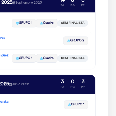
14
8
6
n 2025
Septiembre 2025
PJ
PG
PP
GRUPO 1
Cuadro
SEMIFINALISTA
rras
GRUPO 2
riguez
GRUPO 1
Cuadro
SEMIFINALISTA
3
0
3
2025
Junio 2025
PJ
PG
PP
alska
GRUPO 1