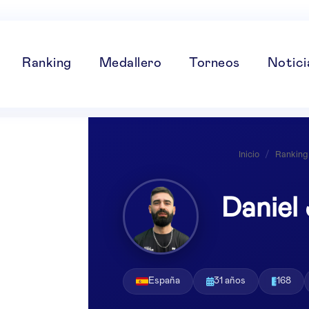
Ranking
Medallero
Torneos
Notici
Inicio
/
Ranking
Daniel
España
31 años
168