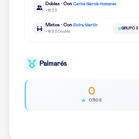
Dobles · Con
Carlos García Humanes
+18 3.5
Mixtos · Con
Elvira Martín
GRUPO 3
+18 3.5 Double
Palmarés
0
OROS