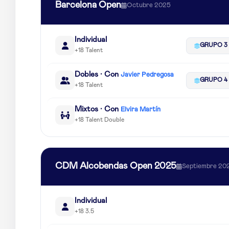
Barcelona Open
Octubre 2025
Individual
GRUPO 3
+18 Talent
Dobles · Con
Javier Pedregosa
GRUPO 4
+18 Talent
Mixtos · Con
Elvira Martín
+18 Talent Double
CDM Alcobendas Open 2025
Septiembre 20
Individual
+18 3.5