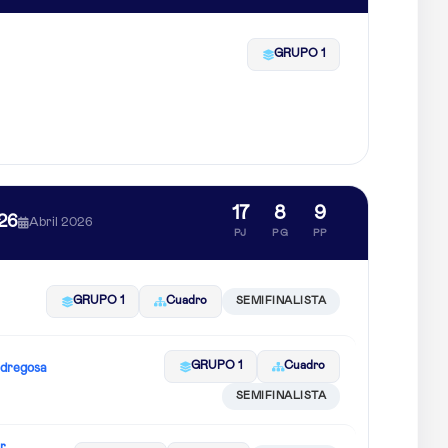
GRUPO 1
17
8
9
26
Abril 2026
PJ
PG
PP
GRUPO 1
Cuadro
SEMIFINALISTA
GRUPO 1
Cuadro
edregosa
SEMIFINALISTA
r