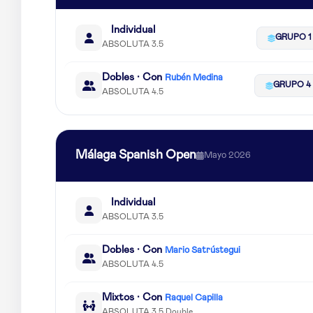
Individual
GRUPO 1
ABSOLUTA 3.5
Dobles · Con
Rubén Medina
GRUPO 4
ABSOLUTA 4.5
Málaga Spanish Open
Mayo 2026
Individual
ABSOLUTA 3.5
Dobles · Con
Mario Satrústegui
ABSOLUTA 4.5
Mixtos · Con
Raquel Capilla
ABSOLUTA 3.5 Double