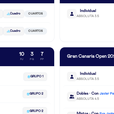
Individual
Cuadro
CUARTOS
ABSOLUTA 3.5
Cuadro
CUARTOS
10
3
7
Gran Canaria Open 20
PJ
PG
PP
Individual
GRUPO 1
ABSOLUTA 3.5
Dobles · Con
Javier P
GRUPO 2
ABSOLUTA 4.5
GRUPO 2
Mixtos · Con
Eva Jogla