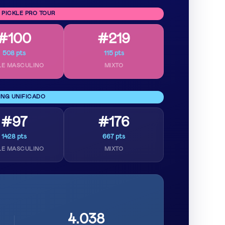
 PICKLE PRO TOUR
#100
#219
508 pts
115 pts
LE MASCULINO
MIXTO
ING UNIFICADO
#97
#176
1428 pts
667 pts
LE MASCULINO
MIXTO
4.038