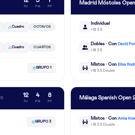
12
5
7
Madrid Móstoles Ope
PJ
PG
PP
Individual
Cuadro
OCTAVOS
+18 3.5
Dobles · Con
David Po
Cuadro
CUARTOS
+18 3.5
Mixtos · Con
Elisa Rod
GRUPO 1
+18 3.5 Double
12
4
8
Málaga Spanish Open 
25
PJ
PG
PP
Mixtos · Con
Anna Kow
GRUPO 3
+18 3.5 Double