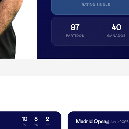
RATING SINGLE
97
40
PARTIDOS
GANADOS
10
8
2
Madrid Open
Junio 2026
PJ
PG
PP