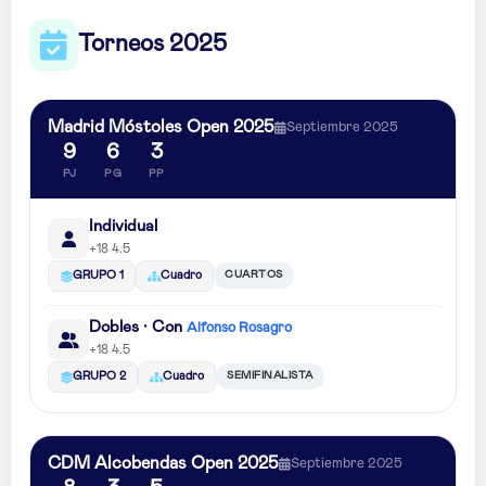
Torneos 2025
Madrid Móstoles Open 2025
Septiembre 2025
9
6
3
PJ
PG
PP
Individual
+18 4.5
CUARTOS
GRUPO 1
Cuadro
Dobles · Con
Alfonso Rosagro
+18 4.5
SEMIFINALISTA
GRUPO 2
Cuadro
CDM Alcobendas Open 2025
Septiembre 2025