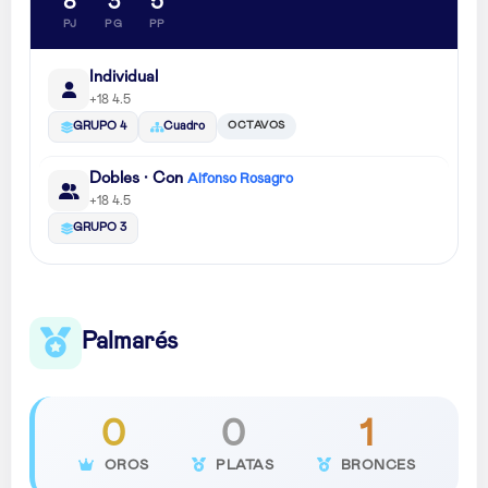
8
3
5
PJ
PG
PP
Individual
+18 4.5
OCTAVOS
GRUPO 4
Cuadro
Dobles · Con
Alfonso Rosagro
+18 4.5
GRUPO 3
Palmarés
0
0
1
OROS
PLATAS
BRONCES