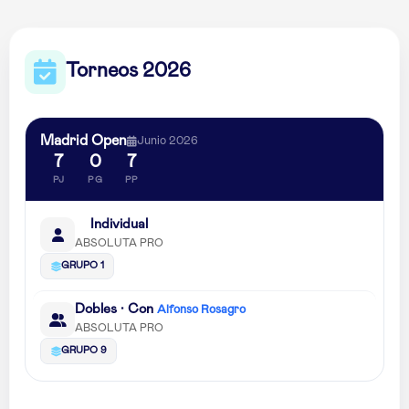
Torneos 2026
Madrid Open
Junio 2026
7
0
7
PJ
PG
PP
Individual
ABSOLUTA PRO
GRUPO 1
Dobles · Con
Alfonso Rosagro
ABSOLUTA PRO
GRUPO 9