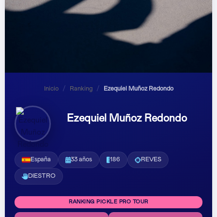
Inicio
/
Ranking
/
Ezequiel Muñoz Redondo
Ezequiel Muñoz Redondo
España
33 años
186
REVES
DIESTRO
RANKING PICKLE PRO TOUR