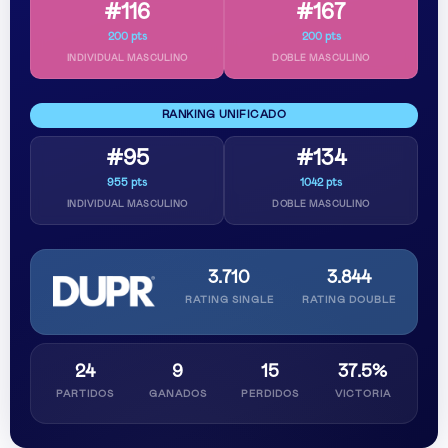
#116
#167
200 pts
200 pts
INDIVIDUAL MASCULINO
DOBLE MASCULINO
RANKING UNIFICADO
#95
#134
955 pts
1042 pts
INDIVIDUAL MASCULINO
DOBLE MASCULINO
3.710
3.844
RATING SINGLE
RATING DOUBLE
24
9
15
37.5%
PARTIDOS
GANADOS
PERDIDOS
VICTORIA