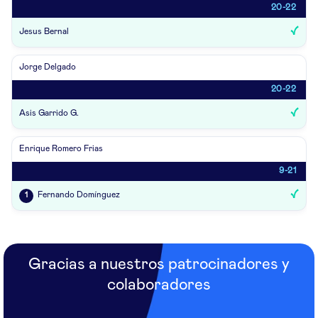
20-22
Jesus Bernal
Jorge Delgado
20-22
Asis Garrido G.
Enrique Romero Frias
9-21
Fernando Domínguez
1
Gracias a nuestros patrocinadores y
colaboradores