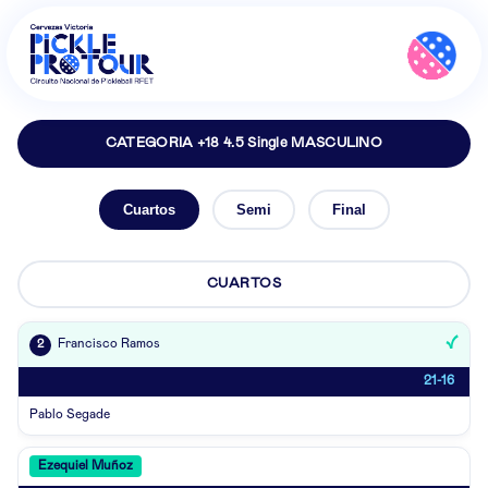
CATEGORIA +18 4.5 Single MASCULINO
Cuartos
Semi
Final
CUARTOS
Francisco Ramos
2
21-16
Pablo Segade
Ezequiel Muñoz