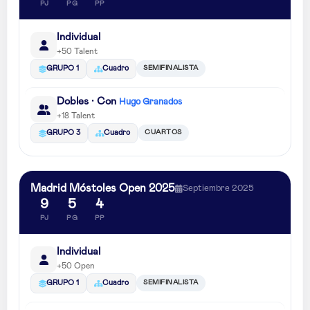
PJ
PG
PP
Individual
+50 Talent
SEMIFINALISTA
GRUPO 1
Cuadro
Dobles · Con
Hugo Granados
+18 Talent
CUARTOS
GRUPO 3
Cuadro
Madrid Móstoles Open 2025
Septiembre 2025
9
5
4
PJ
PG
PP
Individual
+50 Open
SEMIFINALISTA
GRUPO 1
Cuadro