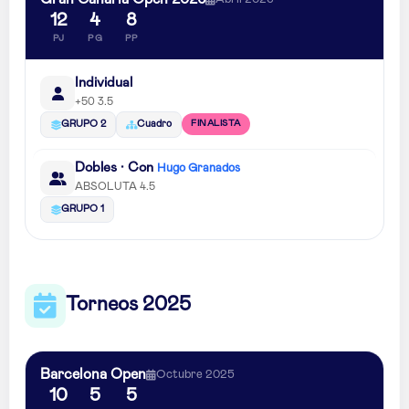
12
4
8
PJ
PG
PP
Individual
+50 3.5
FINALISTA
GRUPO 2
Cuadro
Dobles · Con
Hugo Granados
ABSOLUTA 4.5
GRUPO 1
Torneos 2025
Barcelona Open
Octubre 2025
10
5
5