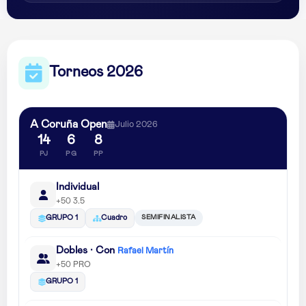
Torneos 2026
A Coruña Open
Julio 2026
14
6
8
PJ
PG
PP
Individual
+50 3.5
SEMIFINALISTA
GRUPO 1
Cuadro
Dobles · Con
Rafael Martín
+50 PRO
GRUPO 1