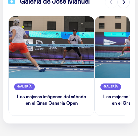
Galería de Jose Manuel
GALERÍA
GALERÍA
Las mejores imágenes del sábado
Las mejores imá
en el Gran Canaria Open
en el Gran 