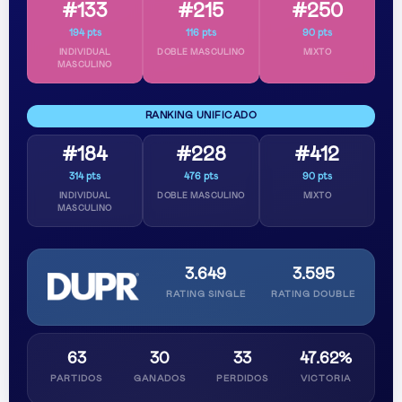
#133
#215
#250
194 pts
116 pts
90 pts
INDIVIDUAL
DOBLE MASCULINO
MIXTO
MASCULINO
RANKING UNIFICADO
#184
#228
#412
314 pts
476 pts
90 pts
INDIVIDUAL
DOBLE MASCULINO
MIXTO
MASCULINO
3.649
3.595
RATING SINGLE
RATING DOUBLE
63
30
33
47.62%
PARTIDOS
GANADOS
PERDIDOS
VICTORIA