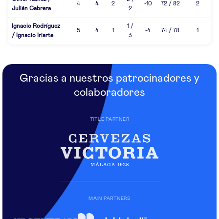
4
4
2
-10
72 / 82
2
Julián Cabrera
2
Ignacio Rodríguez
1 /
5
4
1
-4
74 / 78
1
/ Ignacio Iriarte
3
Gracias a nuestros patrocinadores y
colaboradores
TITLE PARTNER
MAIN PARTNERS