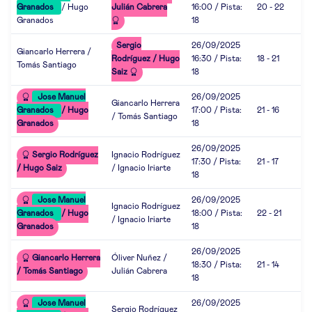
Granados
/ Hugo
Julián Cabrera
16:00 / Pista:
20 - 22
Granados
18
Sergio
26/09/2025
Giancarlo Herrera /
Rodríguez / Hugo
16:30 / Pista:
18 - 21
Tomás Santiago
Saiz
18
Jose Manuel
26/09/2025
Giancarlo Herrera
Granados
/ Hugo
17:00 / Pista:
21 - 16
/ Tomás Santiago
Granados
18
26/09/2025
Sergio Rodríguez
Ignacio Rodríguez
17:30 / Pista:
21 - 17
/ Hugo Saiz
/ Ignacio Iriarte
18
Jose Manuel
26/09/2025
Ignacio Rodríguez
Granados
/ Hugo
18:00 / Pista:
22 - 21
/ Ignacio Iriarte
Granados
18
26/09/2025
Giancarlo Herrera
Óliver Nuñez /
18:30 / Pista:
21 - 14
/ Tomás Santiago
Julián Cabrera
18
Jose Manuel
26/09/2025
Sergio Rodríguez