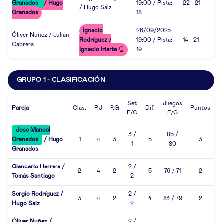
Granados
/ Hugo
19:00 / Pista:
22 - 21
/ Hugo Saiz
Granados
18
Ignacio
26/09/2025
Óliver Nuñez / Julián
Rodríguez /
19:00 / Pista:
14 - 21
Cabrera
Ignacio Iriarte
19
GRUPO 1 - CLASIFICACIÓN
Set
Juegos
Pareja
Clas.
P.J
P.G
Dif.
Puntos
F/C
F/C
Jose Manuel
3 /
85 /
Granados
/ Hugo
1
4
3
5
3
1
80
Granados
Giancarlo Herrera /
2 /
2
4
2
5
76 / 71
2
Tomás Santiago
2
Sergio Rodríguez /
2 /
3
4
2
4
83 / 79
2
Hugo Saiz
2
Óliver Nuñez /
2 /