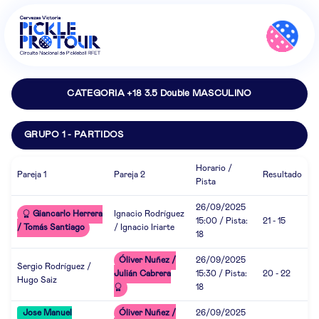
CATEGORIA +18 3.5 Double MASCULINO
GRUPO 1 - PARTIDOS
Horario /
Pareja 1
Pareja 2
Resultado
Pista
26/09/2025
Giancarlo Herrera
Ignacio Rodríguez
15:00 / Pista:
21 - 15
/ Tomás Santiago
/ Ignacio Iriarte
18
Óliver Nuñez /
26/09/2025
Sergio Rodríguez /
Julián Cabrera
15:30 / Pista:
20 - 22
Hugo Saiz
18
Jose Manuel
Óliver Nuñez /
26/09/2025