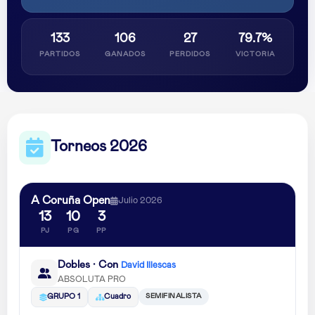
133
106
27
79.7%
PARTIDOS
GANADOS
PERDIDOS
VICTORIA
Torneos 2026
A Coruña Open
Julio 2026
13
10
3
PJ
PG
PP
Dobles · Con
David Illescas
ABSOLUTA PRO
SEMIFINALISTA
GRUPO 1
Cuadro