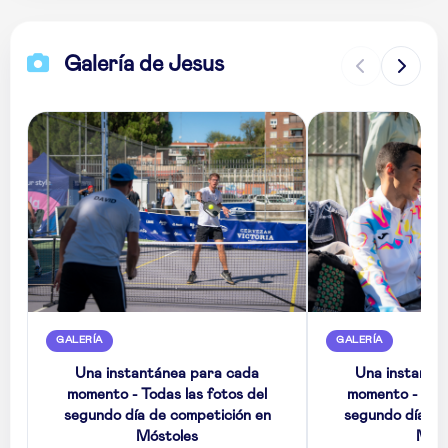
Galería de Jesus
GALERÍA
GALERÍA
Una instantánea para cada
Una instantá
momento - Todas las fotos del
momento - Toda
segundo día de competición en
segundo día de
Móstoles
Móst