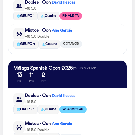
Dobles · Con
David Illescas
+18 5.0
FINALISTA
GRUPO 1
Cuadro
Mixtos · Con
Ana García
+18 5.0 Double
OCTAVOS
GRUPO 4
Cuadro
Málaga Spanish Open 2025
Junio 2025
13
11
2
PJ
PG
PP
Dobles · Con
David Illescas
+18 5.0
CAMPEON
GRUPO 1
Cuadro
Mixtos · Con
Ana García
+18 5.0 Double