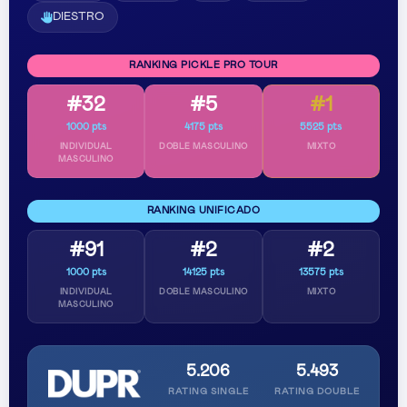
DIESTRO
RANKING PICKLE PRO TOUR
#32
#5
#1
1000 pts
4175 pts
5525 pts
INDIVIDUAL
DOBLE MASCULINO
MIXTO
MASCULINO
RANKING UNIFICADO
#91
#2
#2
1000 pts
14125 pts
13575 pts
INDIVIDUAL
DOBLE MASCULINO
MIXTO
MASCULINO
5.206
5.493
RATING SINGLE
RATING DOUBLE