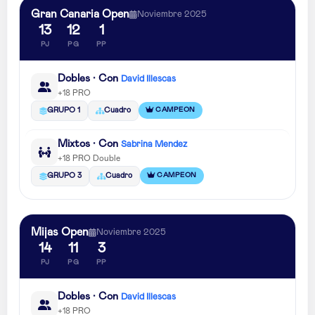
Gran Canaria Open
Noviembre 2025
13
12
1
PJ
PG
PP
Dobles · Con
David Illescas
+18 PRO
CAMPEON
GRUPO 1
Cuadro
Mixtos · Con
Sabrina Mendez
+18 PRO Double
CAMPEON
GRUPO 3
Cuadro
Mijas Open
Noviembre 2025
14
11
3
PJ
PG
PP
Dobles · Con
David Illescas
+18 PRO