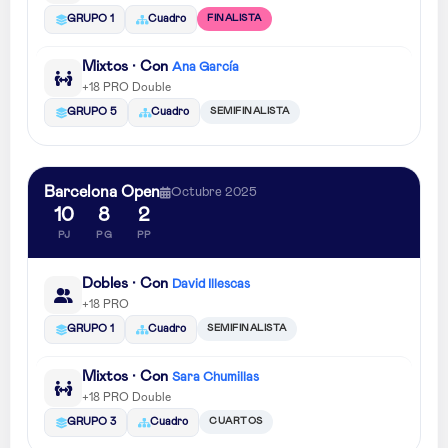
FINALISTA
GRUPO 1
Cuadro
Mixtos · Con
Ana García
+18 PRO Double
SEMIFINALISTA
GRUPO 5
Cuadro
Barcelona Open
Octubre 2025
10
8
2
PJ
PG
PP
Dobles · Con
David Illescas
+18 PRO
SEMIFINALISTA
GRUPO 1
Cuadro
Mixtos · Con
Sara Chumillas
+18 PRO Double
CUARTOS
GRUPO 3
Cuadro