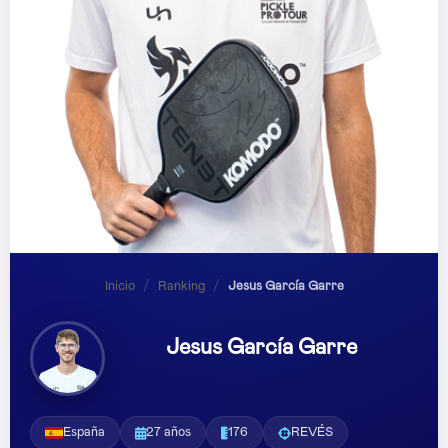
Inicio
/
Ranking
/
Jesus García Garre
Jesus García Garre
España
27 años
176
REVÉS