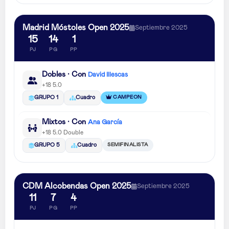
Madrid Móstoles Open 2025
Septiembre 2025
15
14
1
PJ
PG
PP
Dobles · Con
David Illescas
+18 5.0
CAMPEON
GRUPO 1
Cuadro
Mixtos · Con
Ana García
+18 5.0 Double
SEMIFINALISTA
GRUPO 5
Cuadro
CDM Alcobendas Open 2025
Septiembre 2025
11
7
4
PJ
PG
PP