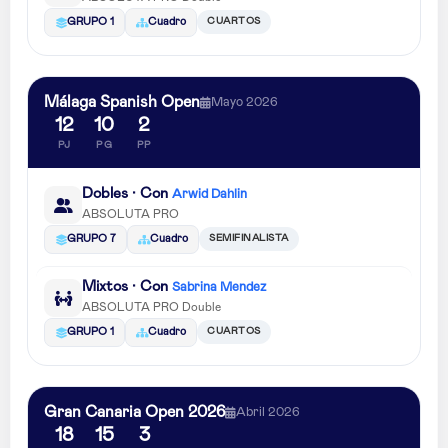
CUARTOS
GRUPO 1
Cuadro
Málaga Spanish Open
Mayo 2026
12
10
2
PJ
PG
PP
Dobles · Con
Arwid Dahlin
ABSOLUTA PRO
SEMIFINALISTA
GRUPO 7
Cuadro
Mixtos · Con
Sabrina Mendez
ABSOLUTA PRO Double
CUARTOS
GRUPO 1
Cuadro
Gran Canaria Open 2026
Abril 2026
18
15
3