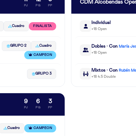
CDM Alcobendas Ope
PJ
PG
PP
Individual
Cuadro
FINALISTA
+18 Open
GRUPO 2
Cuadro
Dobles · Con
María Je
+18 Open
CAMPEON
Mixtos · Con
Rubén Me
GRUPO 3
+18 4.5 Double
9
6
3
PJ
PG
PP
Cuadro
CAMPEON