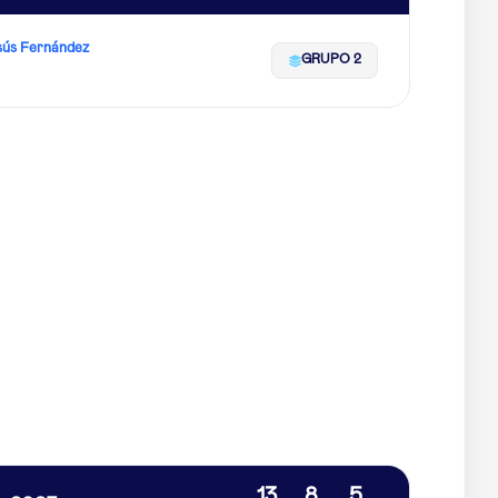
sús Fernández
GRUPO 2
13
8
5