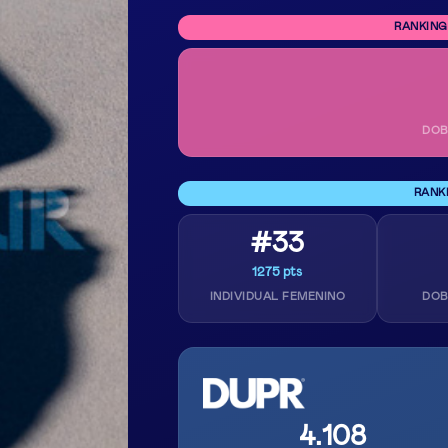
RANKING
DOB
RANK
#33
1275 pts
INDIVIDUAL FEMENINO
DOB
4.108