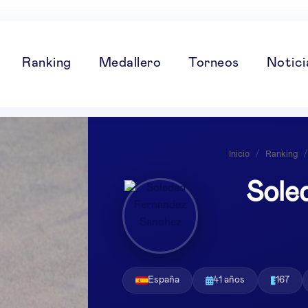
Ranking
Medallero
Torneos
Notici
Inicio
/
Ranking
/
Sole
España
41 años
167