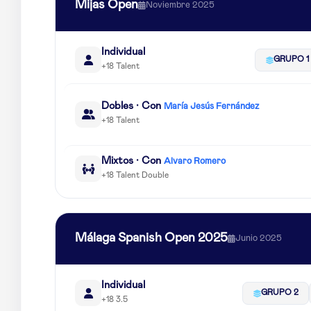
Mijas Open
Noviembre 2025
Individual
GRUPO 1
+18 Talent
Dobles · Con
María Jesús Fernández
+18 Talent
Mixtos · Con
Alvaro Romero
+18 Talent Double
Málaga Spanish Open 2025
Junio 2025
Individual
GRUPO 2
+18 3.5