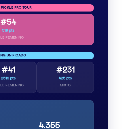
 PICKLE PRO TOUR
#54
519 pts
LE FEMENINO
ING UNIFICADO
#41
#231
2519 pts
425 pts
LE FEMENINO
MIXTO
4.355