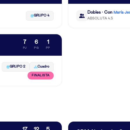
Dobles · Con
María Je
GRUPO 4
ABSOLUTA 4.5
7
6
1
PJ
PG
PP
GRUPO 2
Cuadro
FINALISTA
17
12
5