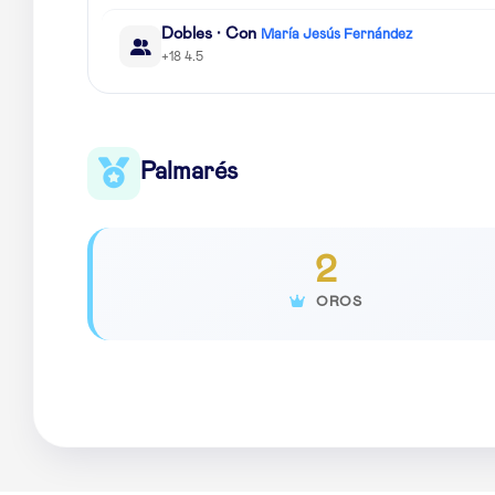
Dobles · Con
María Jesús Fernández
+18 4.5
Palmarés
2
OROS