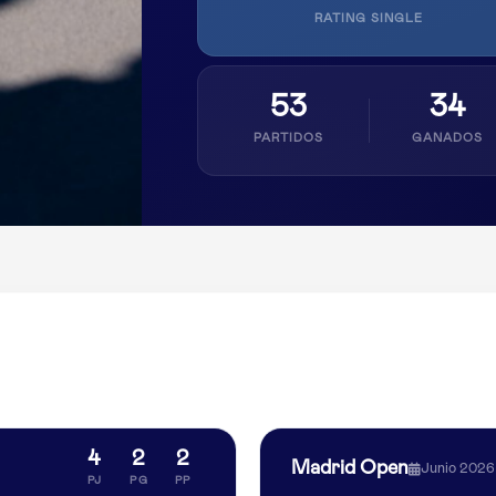
RATING SINGLE
53
34
PARTIDOS
GANADOS
4
2
2
Madrid Open
Junio 2026
PJ
PG
PP