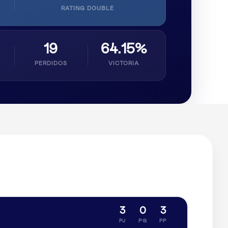
RATING DOUBLE
19
64.15%
PERDIDOS
VICTORIA
3
0
3
PJ
PG
PP