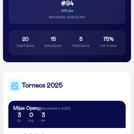
#94
975 pts
INDIVIDUAL MASCULINO
20
15
5
75%
PARTIDOS
GANADOS
PERDIDOS
VICTORIA
Torneos 2025
Mijas Open
Noviembre 2025
3
0
3
PJ
PG
PP