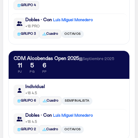
GRUPO 4
Dobles · Con
Luis Miguel Monedero
+18 PRO
OCTAVOS
GRUPO 3
Cuadro
CDM Alcobendas Open 2025
Septiembre 2025
11
5
6
PJ
PG
PP
Individual
+18 4.5
SEMIFINALISTA
GRUPO 6
Cuadro
Dobles · Con
Luis Miguel Monedero
+18 4.5
OCTAVOS
GRUPO 2
Cuadro