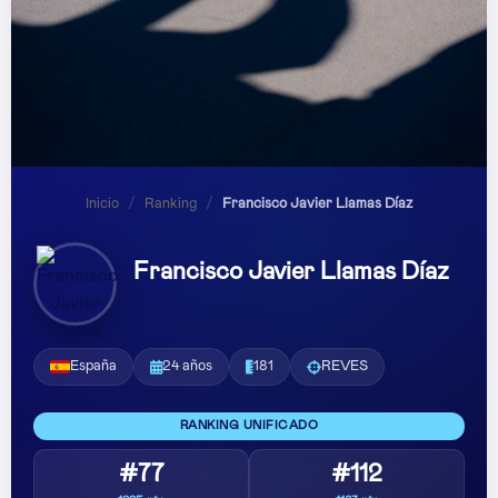
Inicio
/
Ranking
/
Francisco Javier Llamas Díaz
Francisco Javier Llamas Díaz
España
24 años
181
REVES
RANKING UNIFICADO
#77
#112