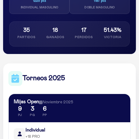
1225 pts
1187 pts
INDIVIDUAL MASCULINO
DOBLE MASCULINO
35
18
17
51.43%
PARTIDOS
GANADOS
PERDIDOS
VICTORIA
Torneos 2025
Mijas Open
Noviembre 2025
9
3
6
PJ
PG
PP
Individual
+18 PRO