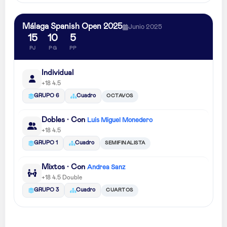
Málaga Spanish Open 2025
Junio 2025
15
10
5
PJ
PG
PP
Individual
+18 4.5
OCTAVOS
GRUPO 6
Cuadro
Dobles · Con
Luis Miguel Monedero
+18 4.5
SEMIFINALISTA
GRUPO 1
Cuadro
Mixtos · Con
Andrea Sanz
+18 4.5 Double
CUARTOS
GRUPO 3
Cuadro