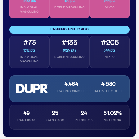
900 pts
450 pts
544 pts
INDIVIDUAL
DOBLE MASCULINO
MIXTO
MASCULINO
RANKING UNIFICADO
#73
#135
#205
1312 pts
1025 pts
544 pts
INDIVIDUAL
DOBLE MASCULINO
MIXTO
MASCULINO
4.464
4.580
RATING SINGLE
RATING DOUBLE
49
25
24
51.02%
PARTIDOS
GANADOS
PERDIDOS
VICTORIA