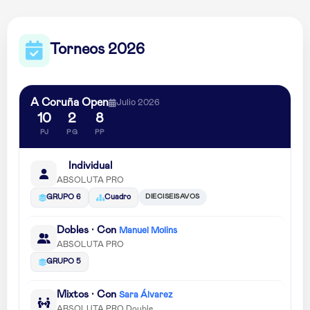
Torneos 2026
A Coruña Open
Julio 2026
10
2
8
PJ
PG
PP
Individual
ABSOLUTA PRO
DIECISEISAVOS
GRUPO 6
Cuadro
Dobles · Con
Manuel Molins
ABSOLUTA PRO
GRUPO 5
Mixtos · Con
Sara Álvarez
ABSOLUTA PRO Double