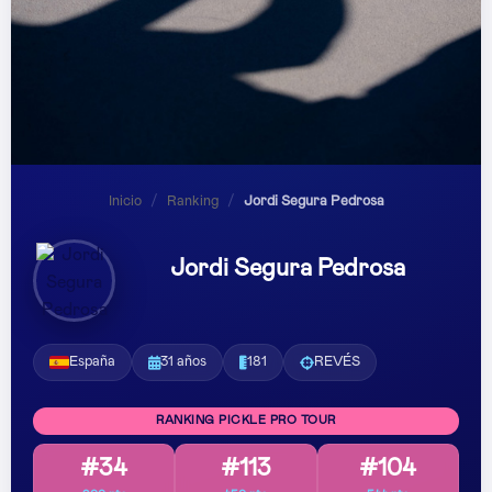
Inicio
/
Ranking
/
Jordi Segura Pedrosa
Jordi Segura Pedrosa
España
31 años
181
REVÉS
RANKING PICKLE PRO TOUR
#34
#113
#104