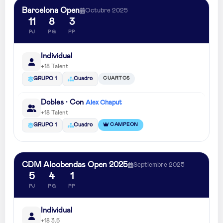
Barcelona Open
Octubre 2025
11
8
3
PJ
PG
PP
Individual
+18 Talent
CUARTOS
GRUPO 1
Cuadro
Dobles · Con
Alex Chaput
+18 Talent
CAMPEON
GRUPO 1
Cuadro
CDM Alcobendas Open 2025
Septiembre 2025
5
4
1
PJ
PG
PP
Individual
+18 3.5