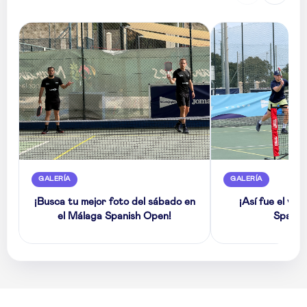
GALERÍA
GALERÍA
¡Busca tu mejor foto del sábado en
¡Así fue el vie
el Málaga Spanish Open!
Spanis