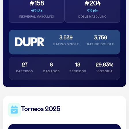
#158
#204
476 pts
618 pts
INDIVIDUAL MASCULINO
DOBLE MASCULINO
3.539
3.756
RATING SINGLE
RATING DOUBLE
27
8
19
29.63%
PARTIDOS
GANADOS
PERDIDOS
VICTORIA
Torneos 2025