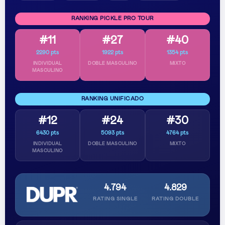
RANKING PICKLE PRO TOUR
#11
#27
#40
2290 pts
1922 pts
1354 pts
INDIVIDUAL
DOBLE MASCULINO
MIXTO
MASCULINO
RANKING UNIFICADO
#12
#24
#30
6430 pts
5093 pts
4764 pts
INDIVIDUAL
DOBLE MASCULINO
MIXTO
MASCULINO
4.794
4.829
RATING SINGLE
RATING DOUBLE