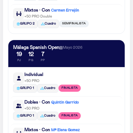
Mixtos · Con
Carmen Errejón
+50 PRO Double
SEMIFINALISTA
GRUPO 2
Cuadro
Málaga Spanish Open
Mayo 2026
19
12
7
PJ
PG
PP
Individual
+50 PRO
FINALISTA
GRUPO 1
Cuadro
Dobles · Con
Quintin Garrido
+50 PRO
FINALISTA
GRUPO 1
Cuadro
Mixtos · Con
Mª Elena Gomez