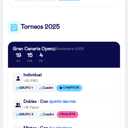
Torneos 2025
Gran Canaria Open
Noviembre 2025
19
15
4
PJ
PG
PP
Individual
+50 PRO
CAMPEON
GRUPO 1
Cuadro
Dobles · Con
Quintin Garrido
+18 Talent
FINALISTA
GRUPO 3
Cuadro