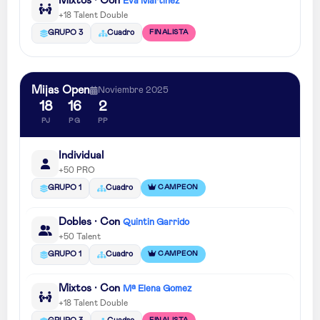
Mixtos · Con
Eva Martinez
+18 Talent Double
FINALISTA
GRUPO 3
Cuadro
Mijas Open
Noviembre 2025
18
16
2
PJ
PG
PP
Individual
+50 PRO
CAMPEON
GRUPO 1
Cuadro
Dobles · Con
Quintin Garrido
+50 Talent
CAMPEON
GRUPO 1
Cuadro
Mixtos · Con
Mª Elena Gomez
+18 Talent Double