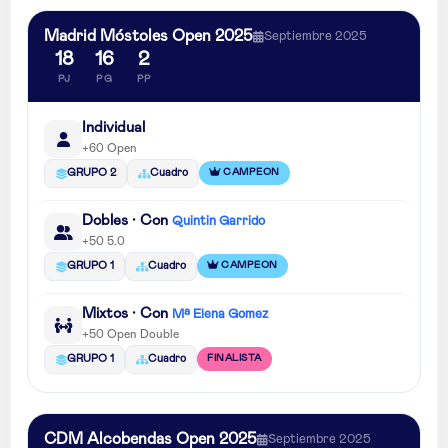
Madrid Móstoles Open 2025
Septiembre 2025
18
16
2
PJ
PG
PP
Individual
+60 Open
CAMPEON
GRUPO 2
Cuadro
Dobles · Con
Quintin Garrido
+50 5.0
CAMPEON
GRUPO 1
Cuadro
Mixtos · Con
Mª Elena Gomez
+50 Open Double
FINALISTA
GRUPO 1
Cuadro
CDM Alcobendas Open 2025
Septiembre 2025