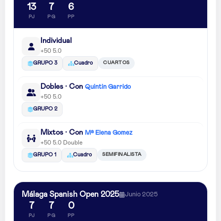
13
7
6
PJ
PG
PP
Individual
+50 5.0
CUARTOS
GRUPO 3
Cuadro
Dobles · Con
Quintin Garrido
+50 5.0
GRUPO 2
Mixtos · Con
Mª Elena Gomez
+50 5.0 Double
SEMIFINALISTA
GRUPO 1
Cuadro
Málaga Spanish Open 2025
Junio 2025
7
7
0
PJ
PG
PP