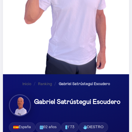
Inicio
/
Ranking
/
Gabriel Satrústegui Escudero
Gabriel Satrústegui Escudero
España
62 años
1´73
DIESTRO