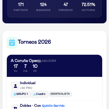
171
124
47
72.51%
PARTIDOS
GANADOS
PERDIDOS
VICTORIA
Torneos 2026
A Coruña Open
Julio 2026
17
7
10
PJ
PG
PP
Individual
+50 PRO
SEMIFINALISTA
GRUPO 1
Cuadro
Dobles · Con
Quintin Garrido