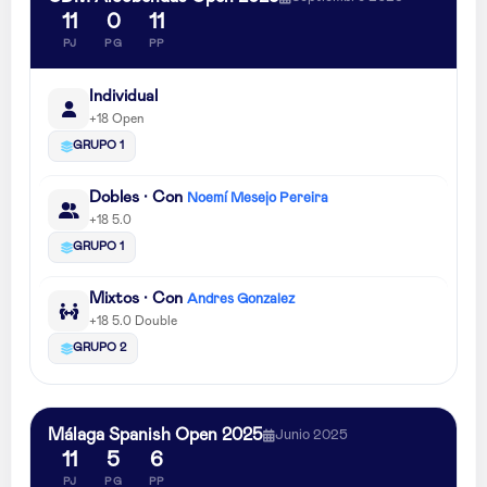
11
0
11
PJ
PG
PP
Individual
+18 Open
GRUPO 1
Dobles · Con
Noemí Mesejo Pereira
+18 5.0
GRUPO 1
Mixtos · Con
Andres Gonzalez
+18 5.0 Double
GRUPO 2
Málaga Spanish Open 2025
Junio 2025
11
5
6
PJ
PG
PP