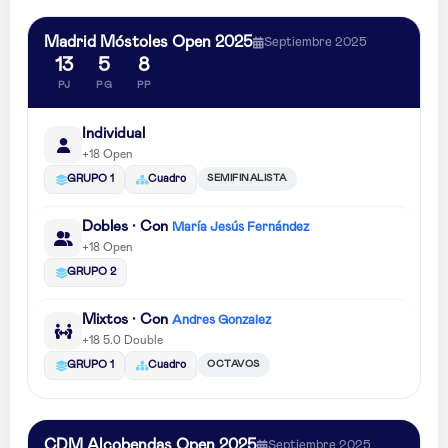
Madrid Móstoles Open 2025
Septiembre 2025
13
5
8
PJ
PG
PP
Individual
+18 Open
SEMIFINALISTA
GRUPO 1
Cuadro
Dobles · Con
María Jesús Fernández
+18 Open
GRUPO 2
Mixtos · Con
Andres Gonzalez
+18 5.0 Double
OCTAVOS
GRUPO 1
Cuadro
CDM Alcobendas Open 2025
Septiembre 2025