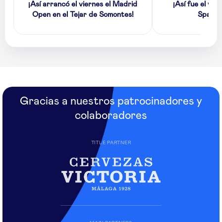
¡Así arrancó el viernes el Madrid
¡Así fue el vie
Open en el Tejar de Somontes!
Spanis
Gracias a nuestros patrocinadores y
colaboradores
TITLE PARTNER