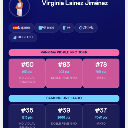
Virginia Lainez Jiménez
España
48 años
174
DRIVE
DIESTRO
RANKING PICKLE PRO TOUR
#50
#83
#78
213 pts
203 pts
725 pts
INDIVIDUAL
DOBLE FEMENINO
MIXTO
FEMENINO
RANKING UNIFICADO
#35
#39
#37
1213 pts
2668 pts
4540 pts
INDIVIDUAL
DOBLE FEMENINO
MIXTO
FEMENINO