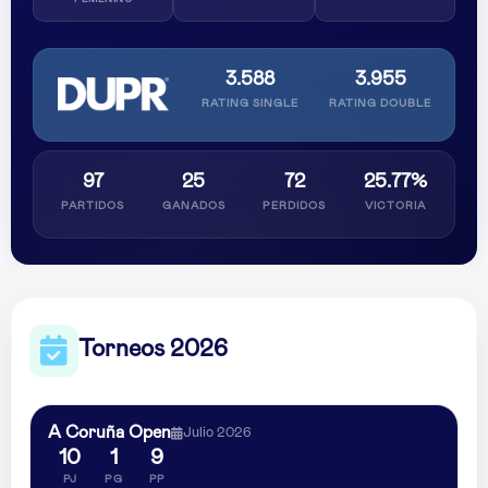
3.588
3.955
RATING SINGLE
RATING DOUBLE
97
25
72
25.77%
PARTIDOS
GANADOS
PERDIDOS
VICTORIA
Torneos 2026
A Coruña Open
Julio 2026
10
1
9
PJ
PG
PP