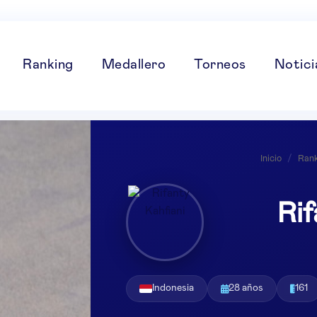
Ranking
Medallero
Torneos
Notici
Inicio
/
Rank
Rif
Indonesia
28 años
161