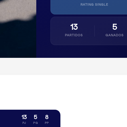
RATING SINGLE
13
5
PARTIDOS
GANADOS
13
5
8
PJ
PG
PP