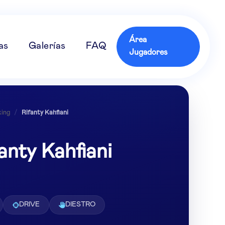
Área
as
Galerías
FAQ
Jugadores
ing
/
Rifanty Kahfiani
anty Kahfiani
DRIVE
DIESTRO