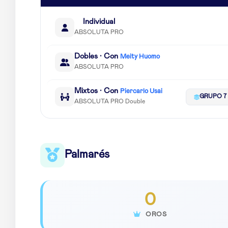
Individual
ABSOLUTA PRO
Dobles · Con
Meity Huomo
ABSOLUTA PRO
Mixtos · Con
Piercarlo Usai
GRUPO 7
ABSOLUTA PRO Double
Palmarés
0
OROS