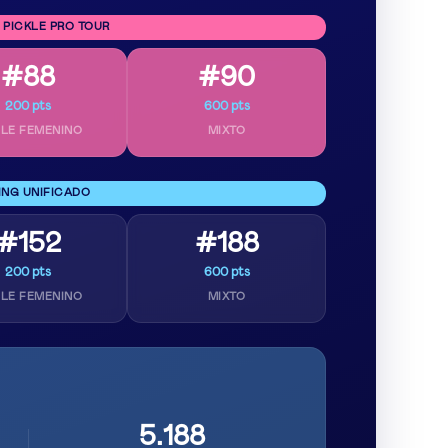
 PICKLE PRO TOUR
#88
#90
200 pts
600 pts
LE FEMENINO
MIXTO
ING UNIFICADO
#152
#188
200 pts
600 pts
LE FEMENINO
MIXTO
5.188