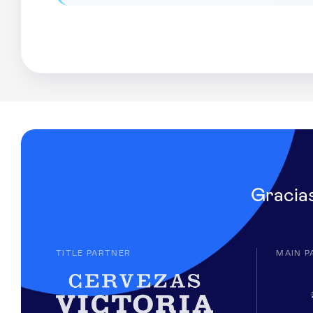
Gracia
TITLE PARTNER
MAIN P