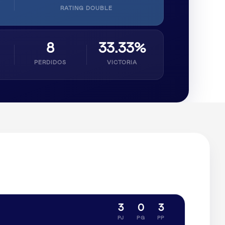
RATING DOUBLE
8
33.33%
PERDIDOS
VICTORIA
3
0
3
PJ
PG
PP