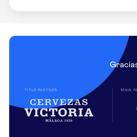
Gracia
TITLE PARTNER
MAIN P