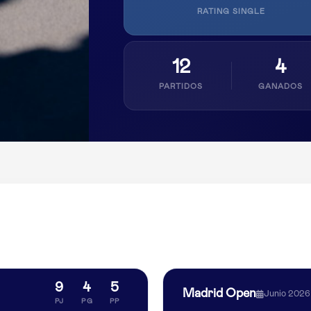
RATING SINGLE
12
4
PARTIDOS
GANADOS
9
4
5
Madrid Open
Junio 2026
PJ
PG
PP