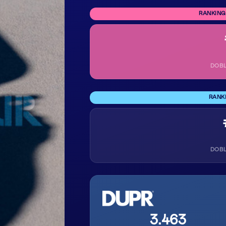
RANKING
DOB
RANK
DOB
3.463