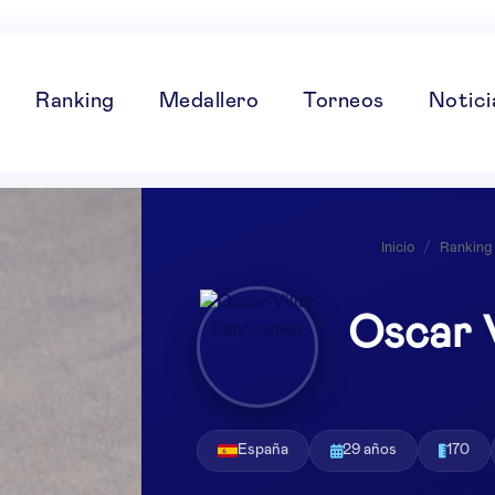
Ranking
Medallero
Torneos
Notici
Inicio
/
Ranking
Oscar 
España
29 años
170