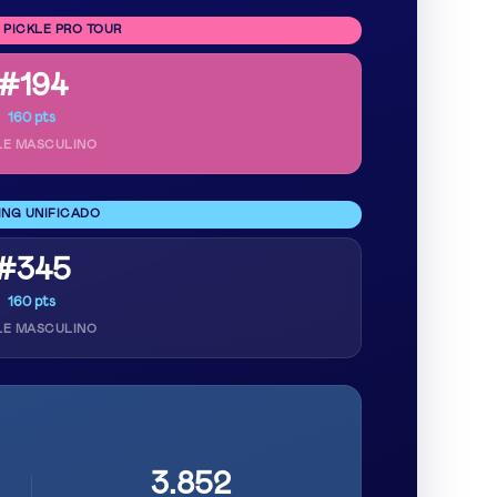
 PICKLE PRO TOUR
#194
160 pts
LE MASCULINO
ING UNIFICADO
#345
160 pts
LE MASCULINO
3.852