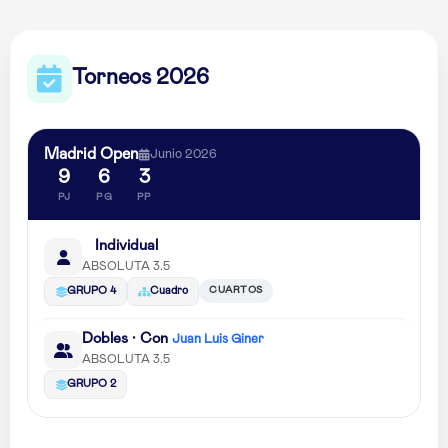
Torneos 2026
Madrid Open
Junio 2026
9
6
3
PJ
PG
PP
Individual
ABSOLUTA 3.5
CUARTOS
GRUPO 4
Cuadro
Dobles · Con
Juan Luis Giner
ABSOLUTA 3.5
GRUPO 2