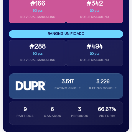
#166
#342
90 pts
20 pts
INDIVIDUAL MASCULINO
DOBLE MASCULINO
RANKING UNIFICADO
#288
#494
90 pts
20 pts
INDIVIDUAL MASCULINO
DOBLE MASCULINO
3.517
3.226
RATING SINGLE
RATING DOUBLE
9
6
3
66.67%
PARTIDOS
GANADOS
PERDIDOS
VICTORIA