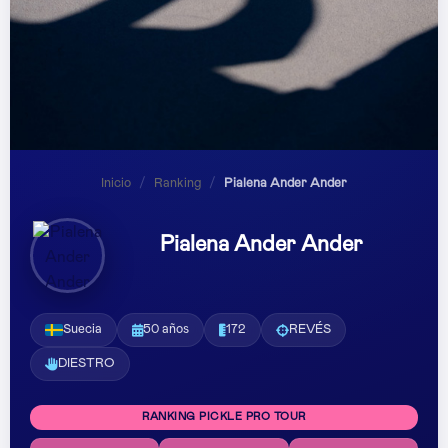
Inicio
/
Ranking
/
Pialena Ander Ander
Pialena Ander Ander
Suecia
50 años
172
REVÉS
DIESTRO
RANKING PICKLE PRO TOUR