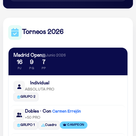
Torneos 2026
Madrid Open
Junio 2026
16
9
7
PJ
PG
PP
Individual
ABSOLUTA PRO
GRUPO 2
Dobles · Con
Carmen Errejón
+50 PRO
CAMPEON
GRUPO 1
Cuadro