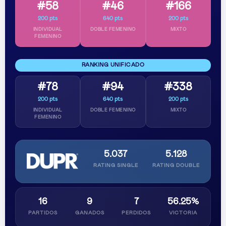
#58
#46
#166
200 pts
640 pts
200 pts
INDIVIDUAL
DOBLE FEMENINO
MIXTO
FEMENINO
RANKING UNIFICADO
#78
#94
#338
200 pts
640 pts
200 pts
INDIVIDUAL
DOBLE FEMENINO
MIXTO
FEMENINO
5.037
5.128
RATING SINGLE
RATING DOUBLE
16
9
7
56.25%
PARTIDOS
GANADOS
PERDIDOS
VICTORIA