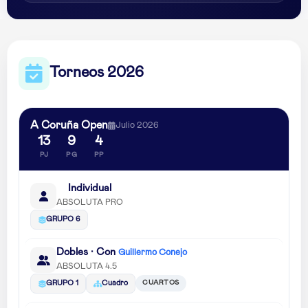
Torneos 2026
A Coruña Open
Julio 2026
13
9
4
PJ
PG
PP
Individual
ABSOLUTA PRO
GRUPO 6
Dobles · Con
Guillermo Conejo
ABSOLUTA 4.5
CUARTOS
GRUPO 1
Cuadro