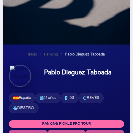
Inicio
/
Ranking
/
Pablo Dieguez Taboada
Pablo Dieguez Taboada
España
21 años
1,93
REVÉS
DIESTRO
RANKING PICKLE PRO TOUR