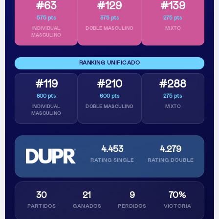
#63
#129
#139
575 pts
375 pts
275 pts
INDIVIDUAL
DOBLE MASCULINO
MIXTO
MASCULINO
RANKING UNIFICADO
#119
#210
#288
800 pts
600 pts
275 pts
INDIVIDUAL
DOBLE MASCULINO
MIXTO
MASCULINO
4.453
4.279
RATING SINGLE
RATING DOUBLE
30
21
9
70%
PARTIDOS
GANADOS
PERDIDOS
VICTORIA