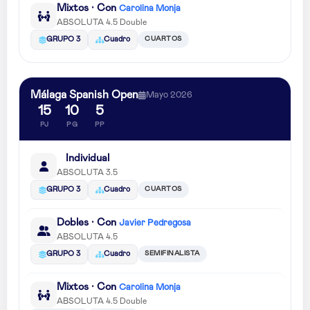
Mixtos · Con
Carolina Monja
ABSOLUTA 4.5 Double
CUARTOS
GRUPO 3
Cuadro
Málaga Spanish Open
Mayo 2026
15
10
5
PJ
PG
PP
Individual
ABSOLUTA 3.5
CUARTOS
GRUPO 3
Cuadro
Dobles · Con
Javier Pedregosa
ABSOLUTA 4.5
SEMIFINALISTA
GRUPO 3
Cuadro
Mixtos · Con
Carolina Monja
ABSOLUTA 4.5 Double