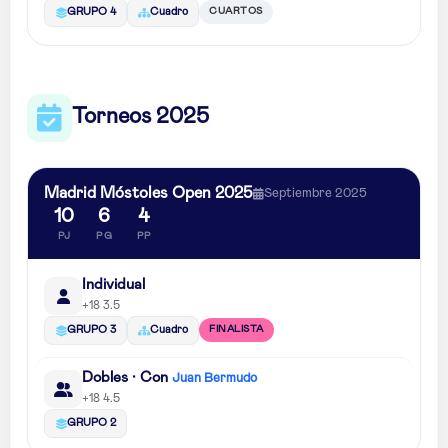
CUARTOS
GRUPO 4
Cuadro
Torneos 2025
Madrid Móstoles Open 2025
Septiembre 2025
10
6
4
PJ
PG
PP
Individual
+18 3.5
FINALISTA
GRUPO 3
Cuadro
Dobles · Con
Juan Bermudo
+18 4.5
GRUPO 2