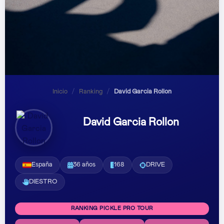
Inicio
/
Ranking
/
David Garcia Rollon
David Garcia Rollon
España
36 años
168
DRIVE
DIESTRO
RANKING PICKLE PRO TOUR