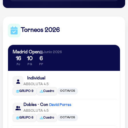
Torneos 2026
Madrid Open
Junio 2026
16
10
6
PJ
PG
PP
Individual
ABSOLUTA 4.5
OCTAVOS
GRUPO 9
Cuadro
Dobles · Con
David Porras
ABSOLUTA 4.5
OCTAVOS
GRUPO 6
Cuadro