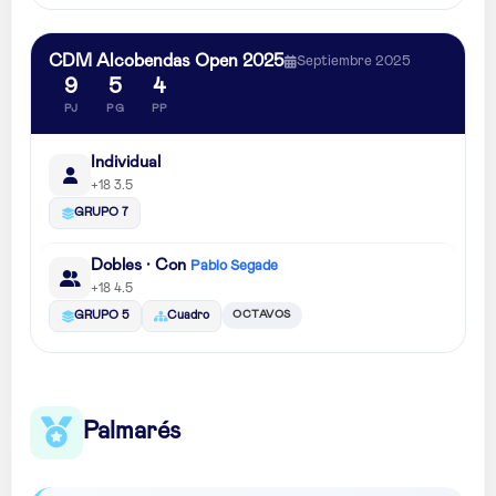
CDM Alcobendas Open 2025
Septiembre 2025
9
5
4
PJ
PG
PP
Individual
+18 3.5
GRUPO 7
Dobles · Con
Pablo Segade
+18 4.5
OCTAVOS
GRUPO 5
Cuadro
Palmarés