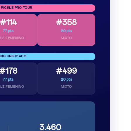
 PICKLE PRO TOUR
#114
#358
77 pts
20 pts
LE FEMENINO
MIXTO
ING UNIFICADO
#178
#499
77 pts
20 pts
LE FEMENINO
MIXTO
3.460