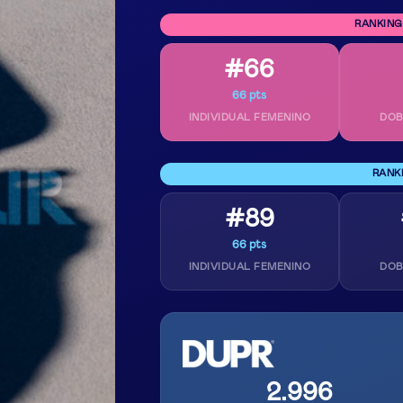
RANKING
#66
66 pts
INDIVIDUAL FEMENINO
DOB
RANK
#89
66 pts
INDIVIDUAL FEMENINO
DOB
2.996