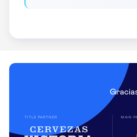
Gracia
TITLE PARTNER
MAIN P