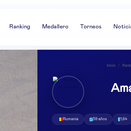
Ranking
Medallero
Torneos
Notici
Inicio
/
Rank
Amal
Rumania
39 años
1,64