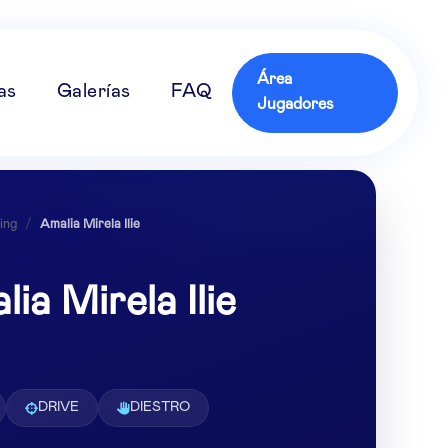
Área
as
Galerías
FAQ
Jugadores
ing
/
Amalia Mirela Ilie
ia Mirela Ilie
DRIVE
DIESTRO