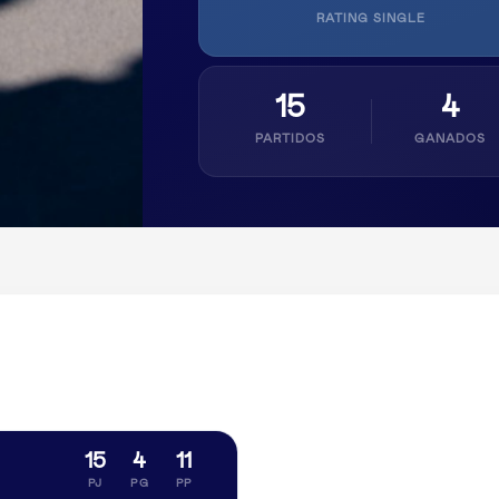
RATING SINGLE
15
4
PARTIDOS
GANADOS
15
4
11
PJ
PG
PP