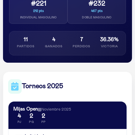
#221
#232
212 pts
467 pts
INDIVIDUAL MASCULINO
DOBLE MASCULINO
11
4
7
36.36%
PARTIDOS
GANADOS
PERDIDOS
VICTORIA
Torneos 2025
Mijas Open
Noviembre 2025
4
2
2
PJ
PG
PP