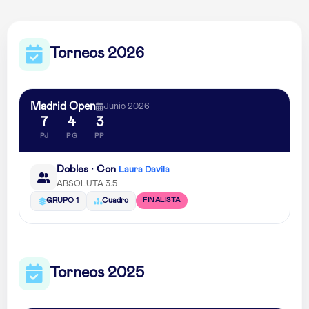
Torneos 2026
Madrid Open
Junio 2026
7
4
3
PJ
PG
PP
Dobles · Con
Laura Davila
ABSOLUTA 3.5
FINALISTA
GRUPO 1
Cuadro
Torneos 2025