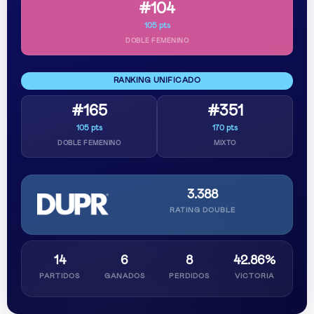
#104
105 pts
DOBLE FEMENINO
RANKING UNIFICADO
#165
#351
105 pts
170 pts
DOBLE FEMENINO
MIXTO
3.388
RATING DOUBLE
14
6
8
42.86%
PARTIDOS
GANADOS
PERDIDOS
VICTORIA