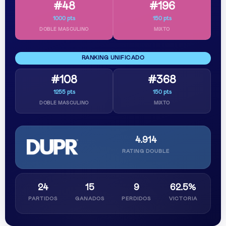
#48
#196
1000 pts
150 pts
DOBLE MASCULINO
MIXTO
RANKING UNIFICADO
#108
#368
1255 pts
150 pts
DOBLE MASCULINO
MIXTO
4.914
RATING DOUBLE
24
15
9
62.5%
PARTIDOS
GANADOS
PERDIDOS
VICTORIA