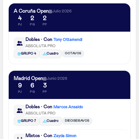
A Coruña Open
Julio 2026
4
2
2
PJ
PG
PP
Dobles · Con
Tony Ottamendi
ABSOLUTA PRO
OCTAVOS
GRUPO 4
Cuadro
Madrid Open
Junio 2026
9
6
3
PJ
PG
PP
Dobles · Con
Marcos Ansaldo
ABSOLUTA PRO
DIECISEISAVOS
GRUPO 7
Cuadro
Mixtos · Con
Zayda Simon