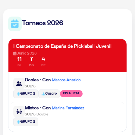
Torneos 2026
I Campeonato de España de Pickleball Juvenil
Junio 2026
11
7
4
PJ
PG
PP
Dobles · Con
Marcos Ansaldo
SUB18
FINALISTA
GRUPO 2
Cuadro
Mixtos · Con
Marina Fernández
SUB18 Double
GRUPO 2