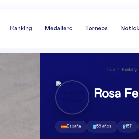
Ranking
Medallero
Torneos
Notici
Inicio
/
Ranking
Rosa Fe
España
58 años
157