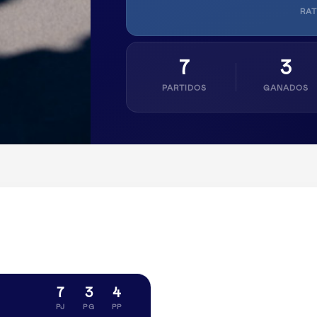
RAT
7
3
PARTIDOS
GANADOS
7
3
4
PJ
PG
PP