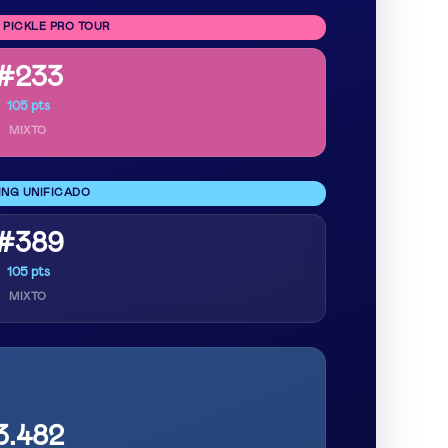
 PICKLE PRO TOUR
#233
105 pts
MIXTO
ING UNIFICADO
#389
105 pts
MIXTO
3.482