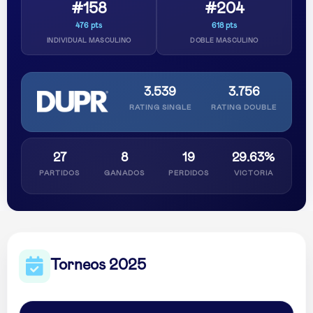
#158
#204
476 pts
618 pts
INDIVIDUAL MASCULINO
DOBLE MASCULINO
3.539
3.756
RATING SINGLE
RATING DOUBLE
27
8
19
29.63%
PARTIDOS
GANADOS
PERDIDOS
VICTORIA
Torneos 2025