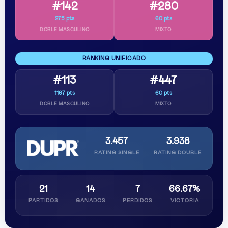
#142
#280
275 pts
60 pts
DOBLE MASCULINO
MIXTO
RANKING UNIFICADO
#113
#447
1167 pts
60 pts
DOBLE MASCULINO
MIXTO
3.457
3.938
RATING SINGLE
RATING DOUBLE
21
14
7
66.67%
PARTIDOS
GANADOS
PERDIDOS
VICTORIA