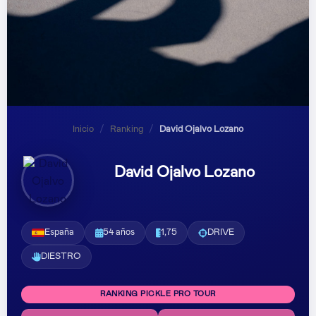
Inicio
/
Ranking
/
David Ojalvo Lozano
David Ojalvo Lozano
España
54 años
1,75
DRIVE
DIESTRO
RANKING PICKLE PRO TOUR