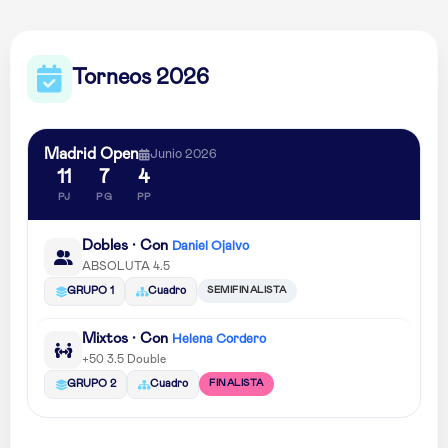
Torneos 2026
Madrid Open
Junio 2026
11
7
4
PJ
PG
PP
Dobles · Con
Daniel Ojalvo
ABSOLUTA 4.5
SEMIFINALISTA
GRUPO 1
Cuadro
Mixtos · Con
Helena Cordero
+50 3.5 Double
FINALISTA
GRUPO 2
Cuadro