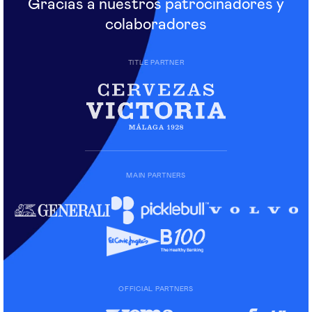
Gracias a nuestros patrocinadores y
colaboradores
TITLE PARTNER
MAIN PARTNERS
OFFICIAL PARTNERS