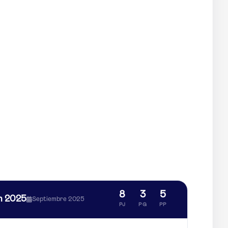
8
3
5
n 2025
Septiembre 2025
PJ
PG
PP