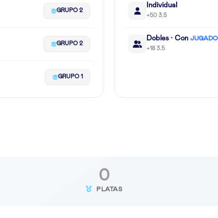
Individual
GRUPO 2
+50 3.5
Dobles · Con
JUGADOR
GRUPO 2
+18 3.5
GRUPO 1
0
PLATAS