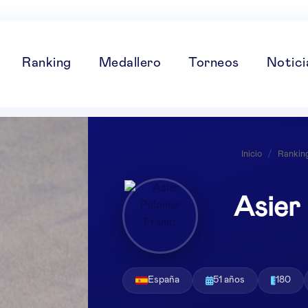
Ranking
Medallero
Torneos
Notici
Inicio
/
Rankin
Asier
España
51 años
180