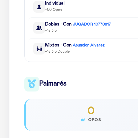
Individual
+50 Open
Dobles · Con
JUGADOR 10770817
+18 3.5
Mixtos · Con
Asuncion Alvarez
+18 3.5 Double
Palmarés
0
OROS