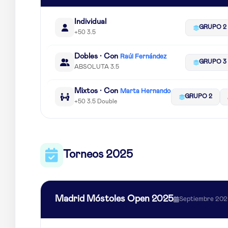
Individual
GRUPO 2
+50 3.5
Dobles · Con
Raúl Fernández
GRUPO 3
ABSOLUTA 3.5
Mixtos · Con
Marta Hernando
GRUPO 2
+50 3.5 Double
Torneos 2025
Madrid Móstoles Open 2025
Septiembre 20