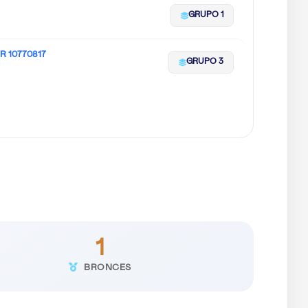
GRUPO 1
 10770817
GRUPO 3
1
BRONCES