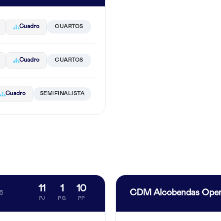
Cuadro
CUARTOS
Cuadro
CUARTOS
Cuadro
SEMIFINALISTA
11
1
10
CDM Alcobendas Ope
25
PJ
PG
PP