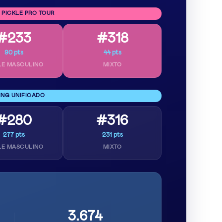
 PICKLE PRO TOUR
#233
#318
90 pts
44 pts
LE MASCULINO
MIXTO
ING UNIFICADO
#280
#316
277 pts
231 pts
LE MASCULINO
MIXTO
3.674