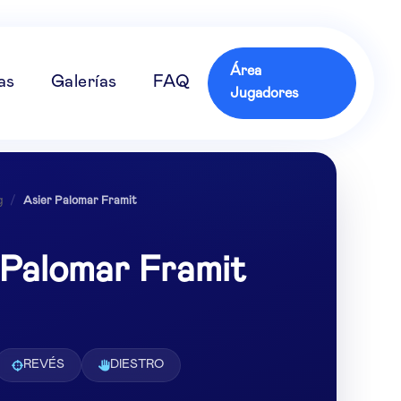
Área
as
Galerías
FAQ
Jugadores
g
/
Asier Palomar Framit
 Palomar Framit
REVÉS
DIESTRO