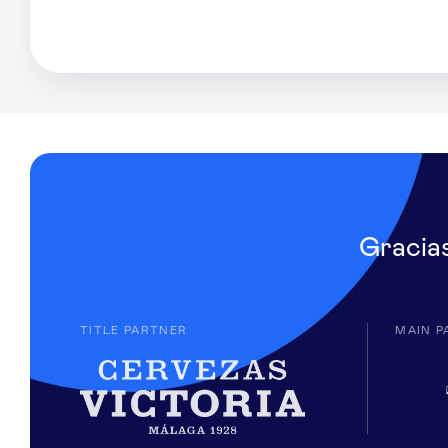
Gracia
TITLE PARTNER
MAIN P