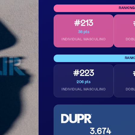
RANKING
#213
36 pts
INDIVIDUAL MASCULINO
DOB
RANK
#223
206 pts
INDIVIDUAL MASCULINO
DOB
3.674