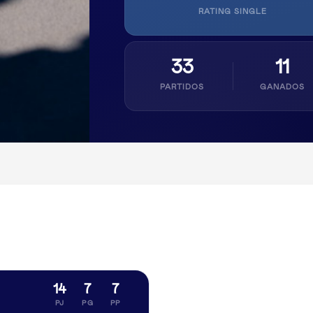
RATING SINGLE
33
11
PARTIDOS
GANADOS
14
7
7
PJ
PG
PP