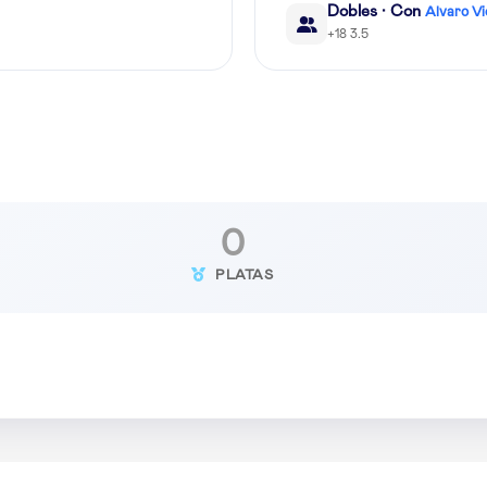
Dobles · Con
Alvaro V
+18 3.5
0
PLATAS