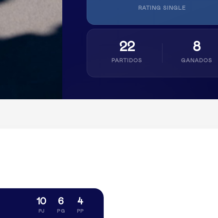
RATING SINGLE
22
8
PARTIDOS
GANADOS
10
6
4
PJ
PG
PP