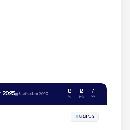
9
2
7
n 2025
Septiembre 2025
PJ
PG
PP
GRUPO 2