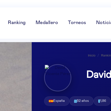
Ranking
Medallero
Torneos
Notici
Inicio
/
Rankin
David
España
52 años
1,86