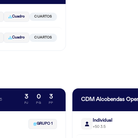
Cuadro
CUARTOS
Cuadro
CUARTOS
3
0
3
CDM Alcobendas Ope
25
PJ
PG
PP
Individual
GRUPO 1
+50 3.5