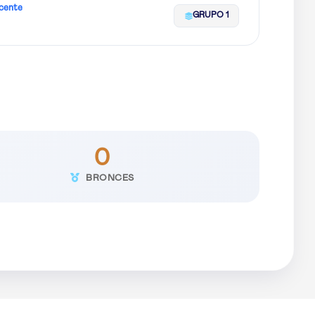
icente
GRUPO 1
0
BRONCES