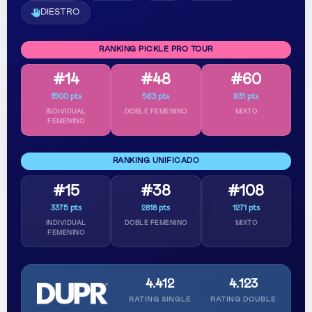
DIESTRO
RANKING PICKLE PRO TOUR
#14
#48
#60
1500 pts
563 pts
931 pts
INDIVIDUAL
DOBLE FEMENINO
MIXTO
FEMENINO
RANKING UNIFICADO
#15
#38
#108
3375 pts
2818 pts
1271 pts
INDIVIDUAL
DOBLE FEMENINO
MIXTO
FEMENINO
4.412
4.123
RATING SINGLE
RATING DOUBLE