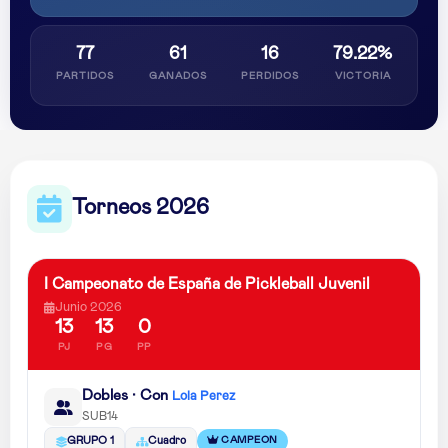
77
61
16
79.22%
PARTIDOS
GANADOS
PERDIDOS
VICTORIA
Torneos 2026
I Campeonato de España de Pickleball Juvenil
Junio 2026
13
13
0
PJ
PG
PP
Dobles · Con
Lola Perez
SUB14
CAMPEON
GRUPO 1
Cuadro