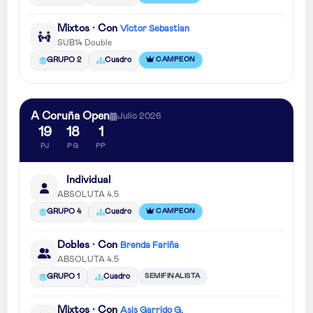
Mixtos · Con
Victor Sebastian
SUB14 Double
CAMPEON
GRUPO 2
Cuadro
A Coruña Open
Julio 2026
19
18
1
PJ
PG
PP
Individual
ABSOLUTA 4.5
CAMPEON
GRUPO 4
Cuadro
Dobles · Con
Brenda Fariña
ABSOLUTA 4.5
SEMIFINALISTA
GRUPO 1
Cuadro
Mixtos · Con
Asis Garrido G.