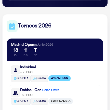
Torneos 2026
Madrid Open
Junio 2026
18
11
7
PJ
PG
PP
Individual
+50 PRO
CAMPEON
GRUPO 1
Cuadro
Dobles · Con
Belén Ortiz
+50 PRO
SEMIFINALISTA
GRUPO 1
Cuadro