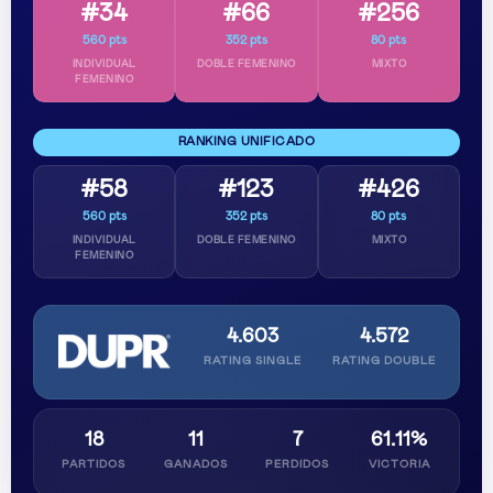
#34
#66
#256
560 pts
352 pts
80 pts
INDIVIDUAL
DOBLE FEMENINO
MIXTO
FEMENINO
RANKING UNIFICADO
#58
#123
#426
560 pts
352 pts
80 pts
INDIVIDUAL
DOBLE FEMENINO
MIXTO
FEMENINO
4.603
4.572
RATING SINGLE
RATING DOUBLE
18
11
7
61.11%
PARTIDOS
GANADOS
PERDIDOS
VICTORIA