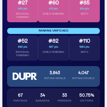
#27
#60
#85
680 pts
472 pts
604 pts
INDIVIDUAL
DOBLE FEMENINO
MIXTO
FEMENINO
RANKING UNIFICADO
#52
#82
#110
680 pts
897 pts
1264 pts
INDIVIDUAL
DOBLE FEMENINO
MIXTO
FEMENINO
3.843
4.047
RATING SINGLE
RATING DOUBLE
67
34
33
50.75%
PARTIDOS
GANADOS
PERDIDOS
VICTORIA