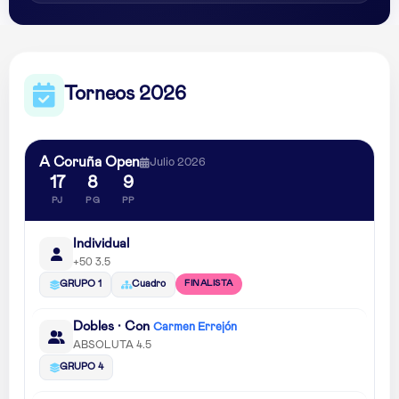
Torneos 2026
A Coruña Open
Julio 2026
17
8
9
PJ
PG
PP
Individual
+50 3.5
FINALISTA
GRUPO 1
Cuadro
Dobles · Con
Carmen Errejón
ABSOLUTA 4.5
GRUPO 4