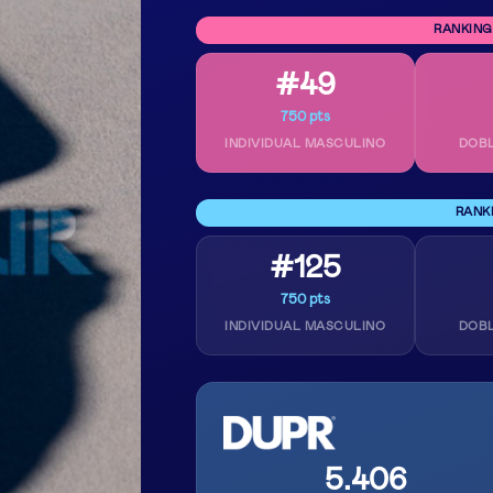
RANKING
#49
750 pts
INDIVIDUAL MASCULINO
DOB
RANK
#125
750 pts
INDIVIDUAL MASCULINO
DOB
5.406