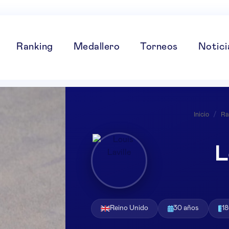
Ranking
Medallero
Torneos
Notici
Inicio
/
Ra
L
Reino Unido
30 años
1