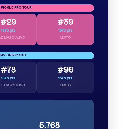
 PICKLE PRO TOUR
#29
#39
1875 pts
1375 pts
LE MASCULINO
MIXTO
ING UNIFICADO
#78
#96
1875 pts
1375 pts
LE MASCULINO
MIXTO
5.768