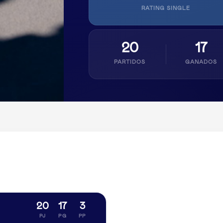
RATING SINGLE
20
17
PARTIDOS
GANADOS
20
17
3
PJ
PG
PP