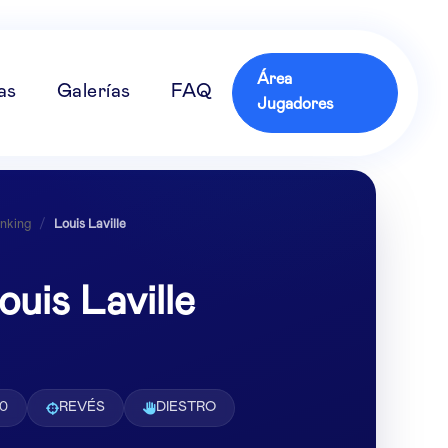
Área
as
Galerías
FAQ
Jugadores
nking
/
Louis Laville
ouis Laville
80
REVÉS
DIESTRO