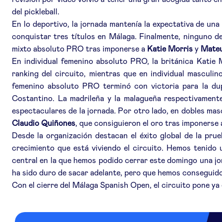
revisión por vídeo volvió a tener una gran acogida tanto e
del pickleball.
En lo deportivo, la jornada mantenía la expectativa de una
conquistar tres títulos en Málaga. Finalmente, ninguno 
mixto absoluto PRO tras imponerse a
Katie Morris
y
Mateu
En individual femenino absoluto PRO, la británica Katie 
ranking del circuito, mientras que en individual mascul
femenino absoluto PRO terminó con victoria para la du
Costantino. La madrileña y la malagueña respectivamente 
espectaculares de la jornada. Por otro lado, en dobles m
Claudio Quiñones
, que consiguieron el oro tras imponerse 
Desde la organización destacan el éxito global de la prue
crecimiento que está viviendo el circuito. Hemos tenido 
central en la que hemos podido cerrar este domingo una jo
ha sido duro de sacar adelante, pero que hemos conseguido 
Con el cierre del Málaga Spanish Open, el circuito pone ya 