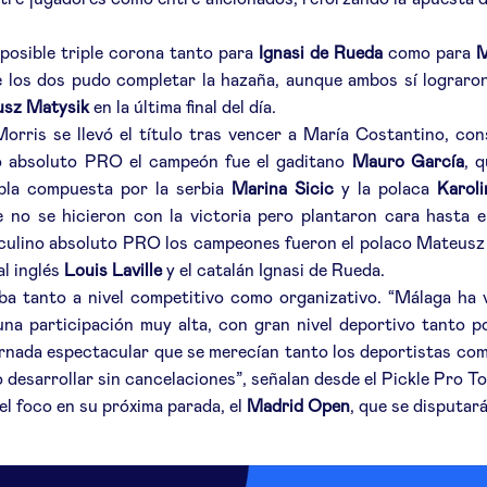
ntre jugadores como entre aficionados, reforzando la apuesta de
 posible triple corona tanto para
Ignasi de Rueda
como para
M
de los dos pudo completar la hazaña, aunque ambos sí lograro
sz Matysik
en la última final del día.
Morris se llevó el título tras vencer a María Costantino, co
ino absoluto PRO el campeón fue el gaditano
Mauro García
, 
pla compuesta por la serbia
Marina Sicic
y la polaca
Karol
no se hicieron con la victoria pero plantaron cara hasta el
asculino absoluto PRO los campeones fueron el polaco Mateusz 
al inglés
Louis Laville
y el catalán Ignasi de Rueda.
ba tanto a nivel competitivo como organizativo. “Málaga ha vu
una participación muy alta, con gran nivel deportivo tanto p
rnada espectacular que se merecían tanto los deportistas com
desarrollar sin cancelaciones”, señalan desde el Pickle Pro To
el foco en su próxima parada, el
Madrid Open
, que se disputar