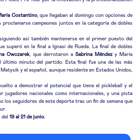
l Pickle Pro Tour por la innovación y la profesionalización
aría Costantino
, que llegaban al domingo con opciones de
n proclamarse campeones juntos en la categoría de dobles
nsiguiendo así también mantenerse en el primer puesto del
que superó en la final a Ignasi de Rueda. La final de dobles
ina Owczarek
, que derrotaron a
Sabrina Méndez
y María
 último minuto del partido. Esta final fue una de las más
Matysik y el español, aunque residente en Estados Unidos,
elto a demostrar el potencial que tiene el pickleball y el
or jugadores nacionales como internacionales, y una pista
o los seguidores de este deporte tras un fin de semana que
ur.
á del
19 al 21 de junio
.