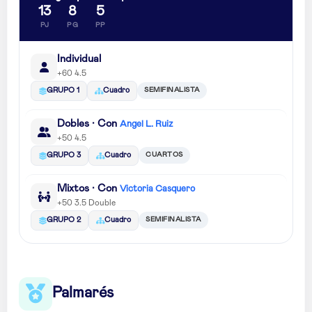
13
8
5
PJ
PG
PP
Individual
+60 4.5
SEMIFINALISTA
GRUPO 1
Cuadro
Dobles · Con
Angel L. Ruiz
+50 4.5
CUARTOS
GRUPO 3
Cuadro
Mixtos · Con
Victoria Casquero
+50 3.5 Double
SEMIFINALISTA
GRUPO 2
Cuadro
Palmarés