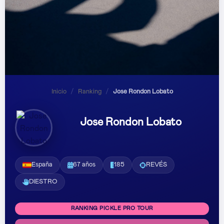
Inicio
/
Ranking
/
Jose Rondon Lobato
Jose Rondon Lobato
España
67 años
185
REVÉS
DIESTRO
RANKING PICKLE PRO TOUR