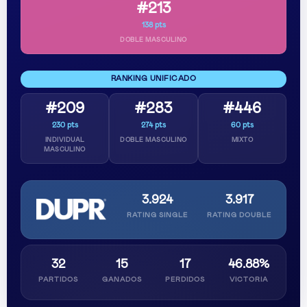
#213
138 pts
DOBLE MASCULINO
RANKING UNIFICADO
#209
#283
#446
230 pts
274 pts
60 pts
INDIVIDUAL
DOBLE MASCULINO
MIXTO
MASCULINO
3.924
3.917
RATING SINGLE
RATING DOUBLE
32
15
17
46.88%
PARTIDOS
GANADOS
PERDIDOS
VICTORIA